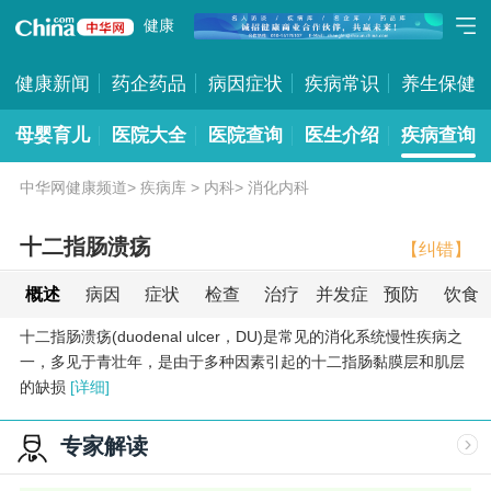
健康
健康新闻
药企药品
病因症状
疾病常识
养生保健
母婴育儿
医院大全
医院查询
医生介绍
疾病查询
中华网健康频道
>
疾病库
>
内科
>
消化内科
十二指肠溃疡
【纠错】
概述
病因
症状
检查
治疗
并发症
预防
饮食
十二指肠溃疡(duodenal ulcer，DU)是常见的消化系统慢性疾病之
一，多见于青壮年，是由于多种因素引起的十二指肠黏膜层和肌层
的缺损
[详细]
专家解读