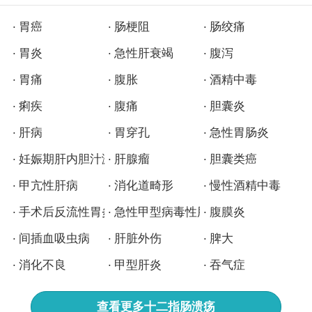
胃癌
肠梗阻
肠绞痛
胃炎
急性肝衰竭
腹泻
胃痛
腹胀
酒精中毒
痢疾
腹痛
胆囊炎
肝病
胃穿孔
急性胃肠炎
妊娠期肝内胆汁淤积症
肝腺瘤
胆囊类癌
甲亢性肝病
消化道畸形
慢性酒精中毒
手术后反流性胃炎
急性甲型病毒性肝炎
腹膜炎
间插血吸虫病
肝脏外伤
脾大
消化不良
甲型肝炎
吞气症
查看更多
十二指肠溃疡