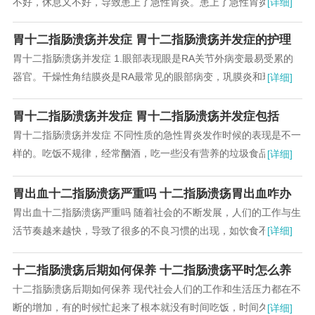
不好，休息又不好，导致患上了急性胃炎。患上了急性胃炎一定要
[详细]
懂得的做调养。但是，很多急性胃炎患者对于急性胃炎存在一些认
识误区，下面就为大家做一下介绍...
胃十二指肠溃疡并发症 胃十二指肠溃疡并发症的护理
胃十二指肠溃疡并发症 1.眼部表现眼是RA关节外病变最易受累的
器官。干燥性角结膜炎是RA最常见的眼部病变，巩膜炎和环状角膜
[详细]
炎是最严重的眼部损伤。其他的眼部表现还有巩膜炎和巩膜外层炎
以及眼球运动障碍...
胃十二指肠溃疡并发症 胃十二指肠溃疡并发症包括
胃十二指肠溃疡并发症 不同性质的急性胃炎发作时候的表现是不一
样的。吃饭不规律，经常酗酒，吃一些没有营养的垃圾食品，不注
[详细]
意卫生等，这些都有可能导致胃病。对照一下看自己属于哪一种，
及时治疗，养成一个良好的饮食习惯才是健康的王道...
胃出血十二指肠溃疡严重吗 十二指肠溃疡胃出血咋办
胃出血十二指肠溃疡严重吗 随着社会的不断发展，人们的工作与生
活节奏越来越快，导致了很多的不良习惯的出现，如饮食不合理、
[详细]
暴饮暴食现象等，导致了十二指肠溃疡疾病的发生，那么这种病的
发病原因有那些呢，下面我们了解一下相关的发病原因...
十二指肠溃疡后期如何保养 十二指肠溃疡平时怎么养
十二指肠溃疡后期如何保养 现代社会人们的工作和生活压力都在不
断的增加，有的时候忙起来了根本就没有时间吃饭，时间久了就会
[详细]