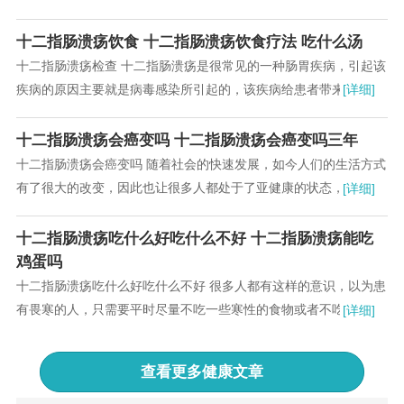
出现这样或那样的胃病。其中胃下垂就是最常见的一种，要想治疗
胃下垂，除了按照医生的建议合理治疗之外，养胃也是不可忽视
十二指肠溃疡饮食 十二指肠溃疡饮食疗法 吃什么汤
的...
十二指肠溃疡检查 十二指肠溃疡是很常见的一种肠胃疾病，引起该
疾病的原因主要就是病毒感染所引起的，该疾病给患者带来的危害
[详细]
是非常大的，如果不及时治疗患者的身体会越来越脆弱，所以当大
家在发现该疾病的时候一定要及时治疗...
十二指肠溃疡会癌变吗 十二指肠溃疡会癌变吗三年
十二指肠溃疡会癌变吗 随着社会的快速发展，如今人们的生活方式
有了很大的改变，因此也让很多人都处于了亚健康的状态，更导致
[详细]
了一些胃肠疾病的出现，胃溃疡是如今病发率较高的一种疾病，这
种病给患者带来的痛苦是巨大的，不要认为无所谓...
十二指肠溃疡吃什么好吃什么不好 十二指肠溃疡能吃
鸡蛋吗
十二指肠溃疡吃什么好吃什么不好 很多人都有这样的意识，以为患
有畏寒的人，只需要平时尽量不吃一些寒性的食物或者不吃冰凉的
[详细]
食物就可以了，但是大家却不知道，原来胃寒的人，也不可以吃蜂
蜜，这是为什么呢?下面，跟着小编一起来了解一下吧...
查看更多
健康文章