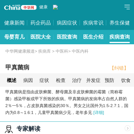
健康
健康新闻
药企药品
病因症状
疾病常识
养生保健
母婴育儿
医院大全
医院查询
医生介绍
疾病查询
中华网健康频道
>
疾病库
>
中医科
>
中医内科
甲真菌病
【纠错】
概述
病因
症状
检查
治疗
并发症
预防
饮食
甲真菌病是指由皮肤癣菌、酵母菌及非皮肤癣菌的霉菌（简称霉
菌）感染甲板或甲下所致的疾病。甲真菌病的发病率占自然人群的
2％一5％，占皮肤真菌感染的30％。男女之比国外为1.5-2.7:1，国
内为0.8～1.6:1，儿童甲真菌病少见，老年多见
[详细]
专家解读