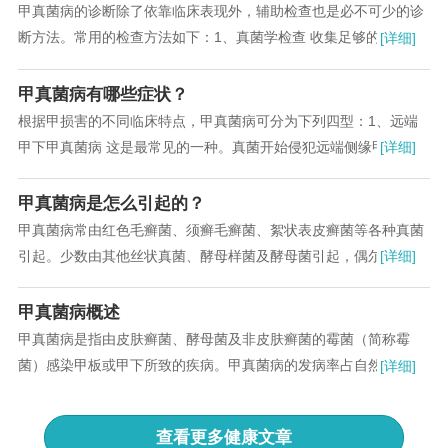
甲真菌病的诊断除了依靠临床表现外，辅助检查也是必不可少的诊
断方法。常用的检查方法如下：1、真菌学检查 收集足够的标本是
[详细]
关键，远端甲下型可用刮匙，牙科刮铲及甲起子取甲下碎屑，近端
甲下型可用甲钻或解剖刀...
甲真菌病有哪些症状？
根据甲损害的不同临床特点，甲真菌病可分为下列四型：1、远端
甲下甲真菌病 这是最常见的一种。真菌开始侵犯远端侧缘甲下角质
[详细]
层，再侵犯甲板底面，逐渐导致甲板变色变质，失去正常光滑外
观...
甲真菌病是怎么引起的？
甲真菌病常由红色毛癣菌、须癣毛癣菌、絮状表皮癣菌等各种真菌
引起。少数由其他丝状真菌、酵母样菌及酵母菌引起，偶尔也可由
[详细]
孢子菌、镰刀菌及土色曲霉等引起，大多见于营养不良的甲...
甲真菌病概述
甲真菌病是指由皮肤癣菌、酵母菌及非皮肤癣菌的霉菌（简称霉
菌）感染甲板或甲下所致的疾病。甲真菌病的发病率占自然人群的
[详细]
2％一5％，占皮肤真菌感染的30％。男女之比国外为1.5-2.7:1，国
内为0.8～1.6:1，儿童甲真菌病少见，老年多见...
查看更多
健康文章