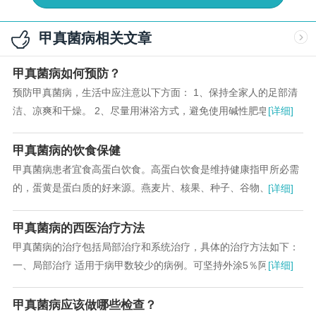
甲真菌病相关文章
甲真菌病如何预防？
预防甲真菌病，生活中应注意以下方面： 1、保持全家人的足部清
洁、凉爽和干燥。 2、尽量用淋浴方式，避免使用碱性肥皂。 3、
[详细]
不穿不透气的鞋。 4、不要涂抹劣质指甲油。 5、避免环境潮湿阴
暗。 6、不和患病家人共用盆、毛巾、鞋袜、指甲刀等用品...
甲真菌病的饮食保健
甲真菌病患者宜食高蛋白饮食。高蛋白饮食是维持健康指甲所必需
的，蛋黄是蛋白质的好来源。燕麦片、核果、种子、谷物、豆制品
[详细]
都富含植物蛋白。此外，还要多吃蔬菜水果，水果和蔬菜应占每日
饮食的50％...
甲真菌病的西医治疗方法
甲真菌病的治疗包括局部治疗和系统治疗，具体的治疗方法如下：
一、局部治疗 适用于病甲数较少的病例。可坚持外涂5％阿莫罗芬
[详细]
指甲油、8％环吡酮氨(环己毗酮氨乙醇)30％醋酸乳酸碘配液(10％
碘配和乳酸各50％混匀)或复方水杨酸软膏...
甲真菌病应该做哪些检查？