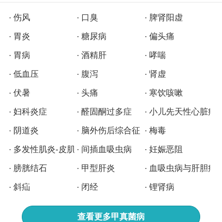
伤风
口臭
脾肾阳虚
胃炎
糖尿病
偏头痛
胃病
酒精肝
哮喘
低血压
腹泻
肾虚
伏暑
头痛
寒饮咳嗽
妇科炎症
醛固酮过多症
小儿先天性心脏病
阴道炎
脑外伤后综合征
梅毒
多发性肌炎-皮肌炎
间插血吸虫病
妊娠恶阻
膀胱结石
甲型肝炎
血吸虫病与肝胆疾
斜疝
闭经
锂肾病
查看更多
甲真菌病