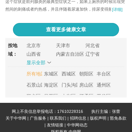
这个症状是前列腺炎的最典型症状之一，如果上厕所的时候出现突
然间的刺痛或者灼热感，并且伴随着尿速加快，排尿变得频繁起
[详细]
来。每次上完厕所一会又想如厕，那么这基本可以断定你得了前列
腺炎了。...
查看更多
健康文章
按地
北京市
天津市
河北省
山西省
内蒙古自治区
辽宁省
域：
显示全部
吉林省
黑龙江省
上海市
江苏省
浙江省
安徽省
所有地区
东城区
西城区
朝阳区
丰台区
福建省
江西省
山东省
石景山区
海淀区
门头沟区
房山区
通州区
河南省
湖北省
湖南省
顺义区
昌平区
大兴区
怀柔区
平谷区
广东省
广西壮族自治区
海南省
重庆市
四川省
贵州省
密云县
延庆县
网上不良信息举报电话：17610228316 执行主编：张蕾
云南省
西藏自治区
陕西省
所有地区
和平区
河东区
河西区
南开区
关于中华网
|
广告服务
|
联系我们
|
招聘信息
|
版权声明
|
豁免条款
甘肃省
青海省
宁夏回族自治区
|
友情链接
|
中华网动态
河北区
红桥区
东丽区
西青区
津南区
新疆维吾尔自治区
版权所有 中华网