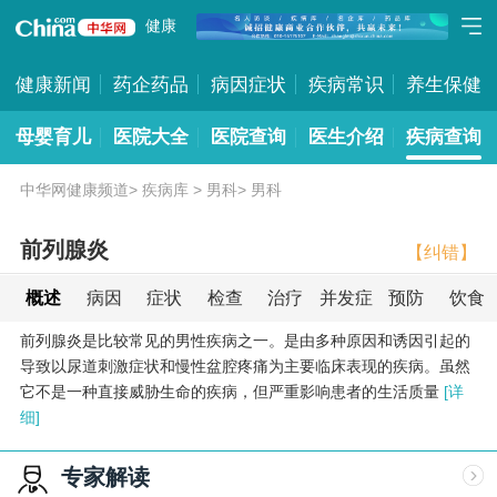
健康
健康新闻
药企药品
病因症状
疾病常识
养生保健
母婴育儿
医院大全
医院查询
医生介绍
疾病查询
中华网健康频道
>
疾病库
>
男科
>
男科
前列腺炎
【纠错】
概述
病因
症状
检查
治疗
并发症
预防
饮食
前列腺炎是比较常见的男性疾病之一。是由多种原因和诱因引起的
导致以尿道刺激症状和慢性盆腔疼痛为主要临床表现的疾病。虽然
它不是一种直接威胁生命的疾病，但严重影响患者的生活质量
[详
细]
专家解读