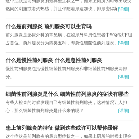
这个症状是前列腺炎的最典型症状之一，如果上厕所的时候出现突
然间的刺痛或者灼热感，并且伴随着尿速加快，排尿变得频繁起
[详细]
来。每次上完厕所一会又想如厕，那么这基本可以断定你得了前列
腺炎了。...
什么是前列腺炎 前列腺炎可以生育吗
前列腺炎是泌尿外科的常见病，在泌尿外科男性患者中50岁以下组
占首位。前列腺炎分为四类五种，即急性细菌性前列腺炎、慢性细
[详细]
菌性前列腺炎、慢性盆腔疼痛综合征（炎性和非炎性）、无症状性
前列腺炎。其中非细菌性前列腺炎远较细菌性前列腺炎多见。...
什么是慢性前列腺炎 什么是急性前列腺炎
慢性前列腺炎包括慢性细菌性前列腺炎和非细菌性前列腺炎两部
分。...
[详细]
细菌性前列腺炎是什么 细菌性前列腺炎的症状有哪些
有些人检查的时候发现自己有细菌性前列腺炎，这种情况让人担
心，那么细菌性前列腺炎是什么来的呢？...
[详细]
患上前列腺炎的特征 做到这些或许可以帮你缓解
这个症状是前列腺炎的最典型症状之一，如果上厕所的时候出现突