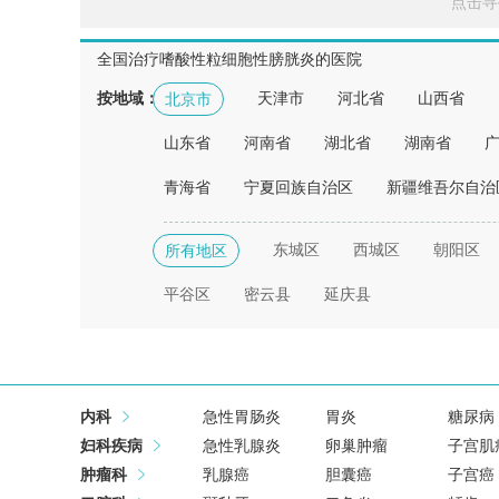
点击寻
全国治疗嗜酸性粒细胞性膀胱炎的医院
按地域：
天津市
河北省
山西省
北京市
山东省
河南省
湖北省
湖南省
青海省
宁夏回族自治区
新疆维吾尔自治
东城区
西城区
朝阳区
所有地区
平谷区
密云县
延庆县
内科
急性胃肠炎
胃炎
糖尿病
妇科疾病
急性乳腺炎
卵巢肿瘤
子宫肌
肿瘤科
乳腺癌
胆囊癌
子宫癌