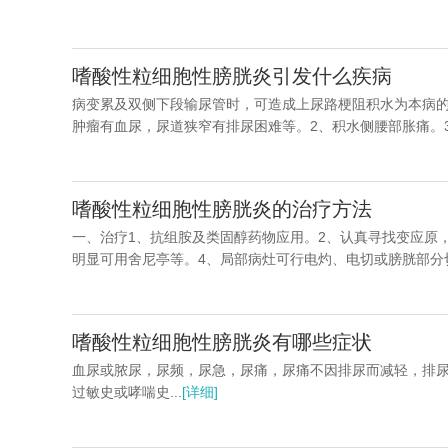
嗜酸性粒细胞性膀胱炎引发什么疾病
病变累及双侧下段输尿管时，可造成上尿路梗阻积水为本病的
肿瘤有血尿，尿道狭窄有排尿困难等。2、积水侧腰部胀痛。3
嗜酸性粒细胞性膀胱炎的治疗方法
一、治疗1、抗组胺及类固醇药物应用。2、认真寻找变应原
明显可用舍尼亭等。4、局部病灶可行电灼、电切或膀胱部分切除
嗜酸性粒细胞性膀胱炎有哪些症状
血尿或脓尿，尿频，尿急，尿痛，尿痛不因排尿而减轻，排
过敏史或哮喘史...
[详细]