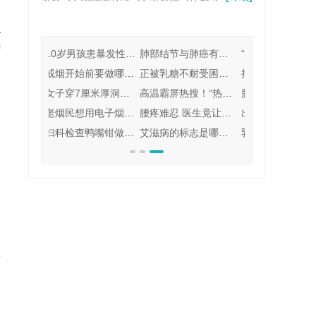
变、糖尿病足、糖尿病肾病、感染等。...
么好处和坏处
10岁男孩患暴发性心肌炎心脏骤停 暴发性心肌炎是由什么引起的能治愈吗
肺部结节与肺癌有什么关系 肺结节跟肺癌有什么区别
“中医药理论值得研究和借鉴”
戒烟开始前要做哪些准备 戒烟1-30天身体变化
正被乳糖不耐受困扰？四个方法教你缓解！
把糖果当保健品卖给老人 这些骗子成亿万富翁
女子穿7厘米厚洞洞鞋摔成粉碎性骨折 穿洞洞鞋有什么坏处脚会变形吗
高温霸屏热搜！“热死人”不再是玩笑话
肠胃病都是吃出来的？辣椒喊冤！
老烟民想用电子烟戒烟 电子烟戒烟成功率多少效果如何？
腰疼难忍 医生竟让我看皮肤科
出血热一般几天治愈 出血热传播途径有哪些
8
妇科检查鸭嘴钳做什么用的 鸭嘴钳子有型号吗
艾滋病的标志是哪种丝带 艾滋病的标志是什么颜色的丝带
乳癌的第一个信号是什么 导致女性不孕的因素有哪些
8