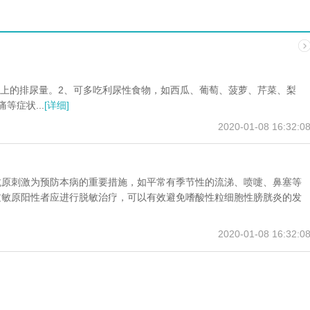
糖尿病吃什么粽子好 如何健康吃粽子
高温天气持续如何保障身体健康 持续高温天气注意事项有哪些
女子把隐翅虫当蚊子拍死差点毁容 被隐翅虫毁容了还能恢复回来吗？
蚊子吸血时会向人体注入口水吗 蚊子吸血时会释放什么吗
口臭的解决方法幽门螺旋杆菌怎么治疗?
使用蚊香要注意些什么 使用蚊香液对人体有害吗？需要开窗吗
以上的排尿量。2、可多吃利尿性食物，如西瓜、葡萄、菠萝、芹菜、梨
肝衰竭属于重大疾病吗？
糖尿病人首选的水果是什么？
科学晒太阳补钙的正确方法 如何科学晒太阳的具体建议
症状...
[详细]
口臭严重了是身体哪里出问题了 挂什么科怎么治
如何让眼睛延迟老化延缓眼睛度数增长 怎么样延缓视力的衰老
为何近两年查出肺结节的人这么多 查出肺结节后要怎么处理？
2020-01-08 16:32:0
糖尿病患者可以吃什么水果和蔬菜？
鸡皮肤腿部手臂怎么消除最有效 鸡皮肤怎么治能彻底根除？
心梗急救溶栓和支架该如何选择 溶栓与支架哪个效果好
抗原刺激为预防本病的重要措施，如平常有季节性的流涕、喷嚏、鼻塞等
过敏原阳性者应进行脱敏治疗，可以有效避免嗜酸性粒细胞性膀胱炎的发
2020-01-08 16:32:0