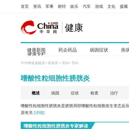
首页
资讯
军事
财经
娱乐
汽车
游戏
文化
援藏
健康
健康新闻
药企药品
病因症状
疾
健康专栏
中华网健康频道
>
疾病库
>
男科
>
男科
嗜酸性粒细胞性膀胱炎
概述
病因
症状
检查
治疗
嗜酸性粒细胞性膀胱炎是膀胱局部嗜酸性粒细胞发生变态反
原有关
[详细]
嗜酸性粒细胞性膀胱炎专家解读