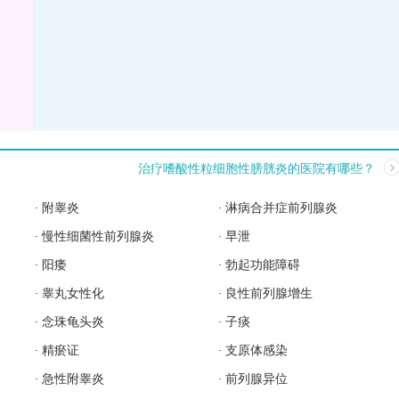
治疗嗜酸性粒细胞性膀胱炎的医院有哪些？
附睾炎
淋病合并症前列腺炎
慢性细菌性前列腺炎
早泄
阳痿
勃起功能障碍
睾丸女性化
良性前列腺增生
念珠龟头炎
子痰
精瘀证
支原体感染
急性附睾炎
前列腺异位