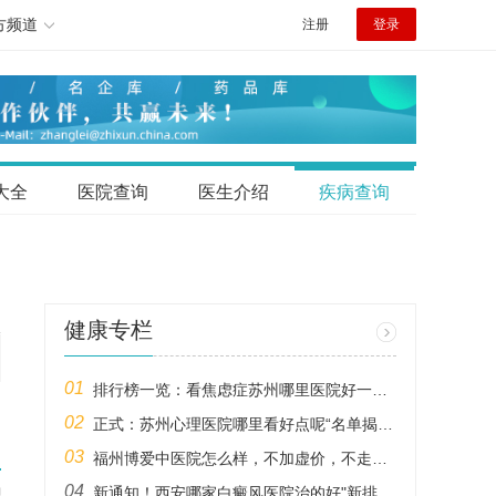
方频道
注册
登录
大全
医院查询
医生介绍
疾病查询
】
健康专栏
更
01
排行榜一览：看焦虑症苏州哪里医院好一点呢女生“排行榜单”苏州比较正规的焦虑症医院是哪家呢
02
正式：苏州心理医院哪里看好点呢“名单揭晓”吴江心理科哪里比较好一点的
03
福州博爱中医院怎么样，不加虚价，不走弯路，患者踏实。
多
04
新通知！西安哪家白癜风医院治的好"新排行榜"白癜风跟银屑病有什么区别