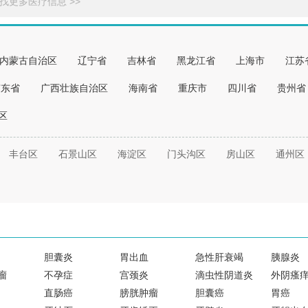
找更多医疗信息 >>
内蒙古自治区
辽宁省
吉林省
黑龙江省
上海市
江苏
广东省
广西壮族自治区
海南省
重庆市
四川省
贵州省
区
丰台区
石景山区
海淀区
门头沟区
房山区
通州区
胆囊炎
胃出血
急性肝衰竭
胰腺炎
瘤
不孕症
宫颈炎
滴虫性阴道炎
外阴瘙
直肠癌
膀胱肿瘤
胆囊癌
胃癌