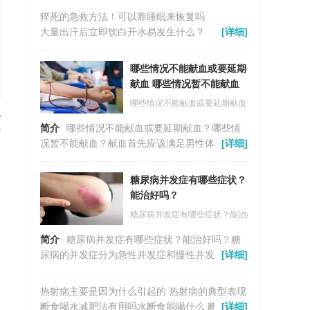
气作业的劳动人民，出汗比较多，血液的化学成
猝死的急救方法！可以靠睡眠来恢复吗
分就会出现变化，往往是出现粘滞性比较高。...
大量出汗后立即饮白开水易发生什么？
[详细]
>
哪些情况不能献血或要延期
献血 哪些情况暂不能献血
哪些情况不能献血或要延期献血 哪些情况暂不能
简介
哪些情况不能献血或要延期献血？哪些情
况暂不能献血？献血首先应该满足男性体重≥50
[详细]
公斤，女性体重≥45公斤，年龄在18-55周岁，既
往无献血反应等条件。不能献血的人可分为两
糖尿病并发症有哪些症状？
种，分别为暂时不能献血人群以及永久不能献血
能治好吗？
人群。...
糖尿病并发症有哪些症状？能治好吗？
简介
糖尿病并发症有哪些症状？能治好吗？糖
尿病的并发症分为急性并发症和慢性并发症。急
[详细]
性并发症主要有糖尿病酮症酸中毒、高渗性高血
糖状态。慢性并发症有糖尿病心血管病、糖尿病
热射病主要是因为什么引起的 热射病的典型表现
性脑血管病、糖尿病神经病变、糖尿病视网膜病
是什么
断食喝水减肥法有用吗水断食能喝什么 断食水什
[详细]