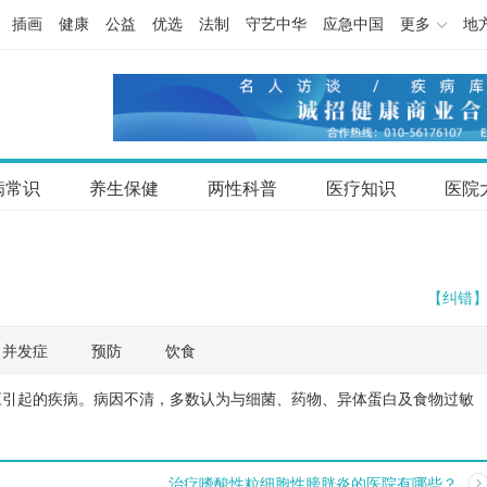
插画
健康
公益
优选
法制
守艺中华
应急中国
更多
地
病常识
养生保健
两性科普
医疗知识
医院
【纠错
并发症
预防
饮食
应引起的疾病。病因不清，多数认为与细菌、药物、异体蛋白及食物过敏
治疗嗜酸性粒细胞性膀胱炎的医院有哪些？