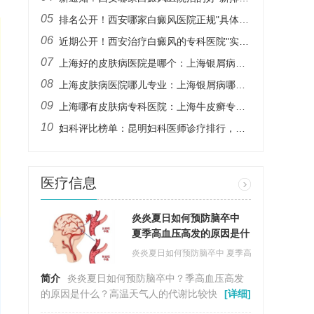
05
排名公开！西安哪家白癜风医院正规"具体排名"手上长白癜风是什么原因
06
近期公开！西安治疗白癜风的专科医院"实力榜单"白癜风诊断依据有哪些
07
上海好的皮肤病医院是哪个：上海银屑病治疗医院哪里好
>
08
上海皮肤病医院哪儿专业：上海银屑病哪个医院专业
09
上海哪有皮肤病专科医院：上海牛皮癣专科医院哪家好
10
妇科评比榜单：昆明妇科医师诊疗排行，尿道疼痛小便刺痛
医疗信息
更
炎炎夏日如何预防脑卒中
夏季高血压高发的原因是什
么？
炎炎夏日如何预防脑卒中 夏季高血压高发的原因
简介
炎炎夏日如何预防脑卒中？季高血压高发
多
的原因是什么？高温天气人的代谢比较快，人的
[详细]
血压也容易出现波动。高温天气，尤其是高温天