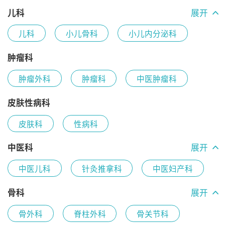
妇产科综合
儿科
展开
儿科
小儿骨科
小儿内分泌科
小儿营养保健科
儿科综合
肿瘤科
肿瘤外科
肿瘤科
中医肿瘤科
小儿呼吸科
儿童推拿科
皮肤性病科
小儿感染内科
儿童普通内科
皮肤科
性病科
中医科
展开
中医儿科
针灸推拿科
中医妇产科
中医心脑血管科
中医消化科
骨科
展开
骨外科
脊柱外科
骨关节科
中医科综合
中西医结合科