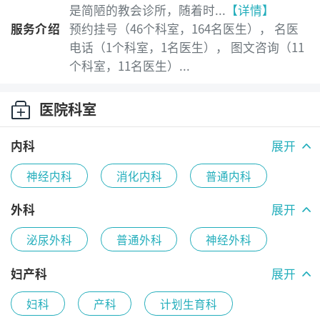
是简陋的教会诊所，随着时...
【详情】
服务介绍
预约挂号（46个科室，164名医生）， 名医
电话（1个科室，1名医生）， 图文咨询（11
个科室，11名医生）...
医院科室
内科
展开
神经内科
消化内科
普通内科
心血管内科
风湿免疫科
肾内科
外科
展开
泌尿外科
普通外科
神经外科
内分泌代谢科
呼吸内科
血液内科
肛肠科
肝胆外科
甲状腺乳腺外科
妇产科
展开
老年病科
妇科
产科
计划生育科
心胸外科
血管外科
疼痛麻醉科