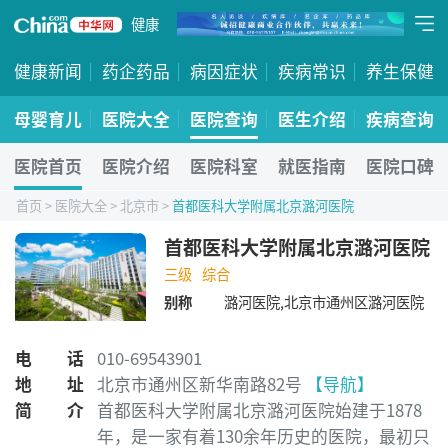
健康
健康新闻
药企药品
病因症状
疾病常识
养生保健
母婴育儿
医院大全
医院查询
医生介绍
疾病查询
医院首页
医院介绍
医院科室
就医指南
医院口碑
首页
>
医院大全
>
北京市
>
首都医科大学附属北京潞河医院
首都医科大学附属北京潞河医院
三级
综合
别称
潞河医院,北京市通州区潞河医院
电话
010-69543901
地址
北京市通州区新华南路82号
【导航】
简介
首都医科大学附属北京潞河医院始建于1878
年，是一家有着130余年历史的医院，最初只