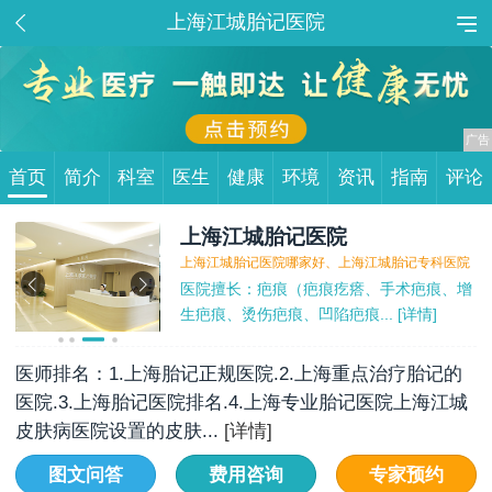
上海江城胎记医院
首页
简介
科室
医生
健康
环境
资讯
指南
评论
上海江城胎记医院
上海江城胎记医院哪家好、上海江城胎记专科医院
医院擅长：疤痕（疤痕疙瘩、手术疤痕、增
生疤痕、烫伤疤痕、凹陷疤痕...
 [详情]
医师排名：1.上海胎记正规医院.2.上海重点治疗胎记的
医院.3.上海胎记医院排名.4.上海专业胎记医院上海江城
皮肤病医院设置的皮肤...
[详情]
图文问答
费用咨询
专家预约