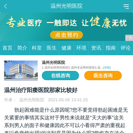
温州光明医院
首页
简介
科室
医生
健康
环境
资讯
指南
评论
温州光明医院
1.温州光明男科医院2.温州专业男科医院3.温...
[详情]
在线咨询
医生咨询
温州治疗阳痿医院那家比较好
作者：
温州光明医院
2021-05-06 13:41:25
勃起困难能是什么原因呢?您不要觉得勃起困难是无
关紧要的事情其实这对于男性来说就是“天大的事”这关
系到男人的面子和健康因此不可以小看得严肃的重视起