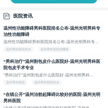
在性生活中就会出现不适未来也是会诱发阳痿出现的。
现在您了解到阳痿病因了吗?如果长期出现勃起困难
医院资讯
问题就要积极去检查了上面只是提到了几种具体因为什
么要看您的具体情况别马虎也别乱治疗以免适得其反带
温州性功能障碍男科医院排名公布-温州光明男科专
来的伤害更大恢复也困难得不偿失!
治性功能障碍
温州性功能障碍男科医院排名公布-温州光明男科专...
温州男科医院排名
温州男科医院找哪家
上一页
下一页
“男科治疗”温州割包皮什么医院好-温州光明男科医
院包皮手术专业
“男科治疗”温州割包皮什么医院好-温州光明男科...
温州男科医院
温州男科医院排名
“在线公开”温州治勃起障碍比较好的医院-温州光明
男科医院