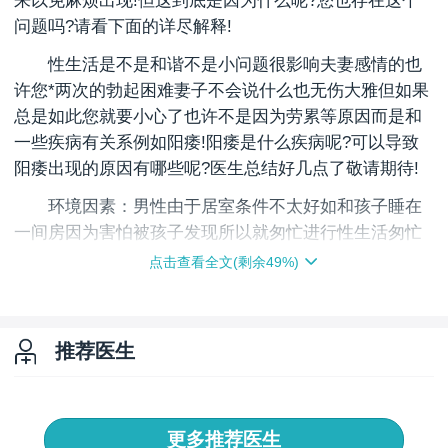
来以免麻烦出现!但这到底是因为什么呢?您也存在这个
问题吗?请看下面的详尽解释!
性生活是不是和谐不是小问题很影响夫妻感情的也
许您*两次的勃起困难妻子不会说什么也无伤大雅但如果
总是如此您就要小心了也许不是因为劳累等原因而是和
一些疾病有关系例如阳痿!阳痿是什么疾病呢?可以导致
阳痿出现的原因有哪些呢?医生总结好几点了敬请期待!
环境因素：男性由于居室条件不太好如和孩子睡在
一间房因为害怕被孩子发现所以就匆忙进行性生活匆忙
射精等这样时间一长是容易出现阳痿问题的。
点击查看全文(剩余
49
%)
夫妻间关系不融洽：婚后夫妻间关系不融洽双方各
怀异己但为了维系夫妻关系性生活成了"逢场作戏"就会
不协调总是如此未来出现阳痿的概率会大很多的。
推荐医生
存在一些泌尿系统疾病：男性如果在生活中存在一
些疾病没有有效*例如前列腺炎、前列腺增生、前列腺结
更多推荐医生
石、包皮龟头炎、精囊炎、睾丸炎等炎症总是存在男性