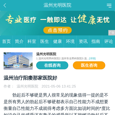
温州光明医院
首页
简介
科室
医生
健康
环境
资讯
指南
评论
温州光明医院
1.温州光明男科医院2.温州专业男科医院3.温...
[详情]
在线咨询
医生咨询
温州治疗阳痿那家医院好
作者：
温州光明医院
2021-05-06 13:41:25
勃起后不够硬是男人很常见的现象值得一提的是不
是所有男人的勃起后不够硬都表示自己性能力不成想要
衡量自己性能力不成就得考虑多方面比如说时间的*度比