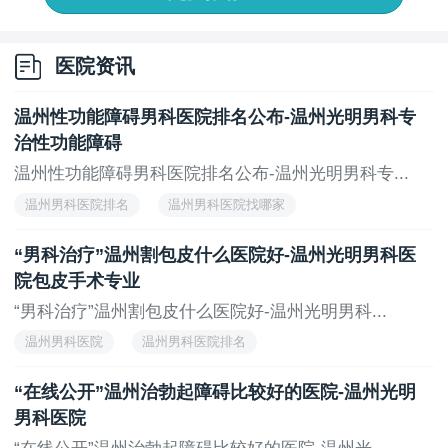
心理性心理性
高度紧张状态导致阴茎勃起中枢处于压抑状态!夫妻
感情不和互相缺乏交流缺乏性的激情也难引起勃起;
医院资讯
糖尿病
温州性功能障碍男科医院排名公布-温州光明男科专
糖尿病影响到血管系统和神经系统是一种常见的勃
治性功能障碍
起功能障碍的并发症近一半的男性糖尿病病人患有勃起
温州性功能障碍男科医院排名公布-温州光明男科专...
功能障碍可以说勃起后不够硬是糖尿病的并发症糖尿病
温州男科医院排名
温州男科医院找哪家
患者勃起功能障碍发病年龄比普通人群提前9至15年这是
很让人痛苦的很多人都可以说没有了幸福生活。
“男科治疗”温州割包皮什么医院好-温州光明男科医
院包皮手术专业
温馨提示：勃起后不够硬和上述这些病因有关系想
要治疗勃起后不够硬就得考虑上述病因通过这方面的检
“男科治疗”温州割包皮什么医院好-温州光明男科...
查我们才能够知道自己身体到底是因为何故生病所以说
温州男科医院
温州男科医院排名
想要治疗勃起后不够硬就得知道病因是什么然后才能够
知道后续的治疗方法是什么?
“在线公开”温州治勃起障碍比较好的医院-温州光明
男科医院
上一页
下一页