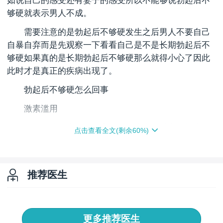
如说自己的感受还有妻子的感受所以不能够说勃起后不
够硬就表示男人不成。
需要注意的是勃起后不够硬发生之后男人不要自己
自暴自弃而是先观察一下看看自己是不是长期勃起后不
够硬如果真的是长期勃起后不够硬那么就得小心了因此
此时才是真正的疾病出现了。
勃起后不够硬怎么回事
激素滥用
滥用男性激素致使体内男性激素水平过高同样也可
点击查看全文(剩余
60
%)
损伤男性的勃起功能(阳痿的症状)。
血管性疾病
推荐医生
如：动脉粥样硬化动脉损伤动脉狭窄阴部动脉分流
及心功能异常等或有碍静脉回流闭合机制的阴茎白膜、
阴茎海绵窦内平滑肌减少所致的阴茎静脉漏
更多推荐医生