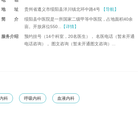
电话
糖尿病吃什么粽子好 如何健康吃粽子
地址
贵州省遵义市绥阳县洋川镇北环中路4号
【导航】
蚊子吸血时会向人体注入口水吗 蚊子吸血时会释放什么吗
简介
绥阳县中医院是一所国家二级甲等中医院，占地面积40余
肝衰竭属于重大疾病吗？
亩。开放床位550...
【详情】
口臭严重了是身体哪里出问题了 挂什么科怎么治
服务介绍
预约挂号（14个科室，20名医生）， 名医电话（暂未开通
糖尿病患者可以吃什么水果和蔬菜？
电话咨询）， 图文咨询（暂未开通图文咨询）...
内科
呼吸内科
血液内科