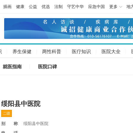
插画
健康
公益
优选
法制
守艺中华
应急中国
更多
地
识
养生保健
两性科普
医疗知识
医院大全
就医指南
医院口碑
绥阳县中医院
二级
别称
绥阳县中医院