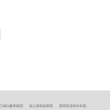
三级
|
综合
遵义县人民医院
江城白癜风医院
连云港煤炭医院
昆明风湿病专科医