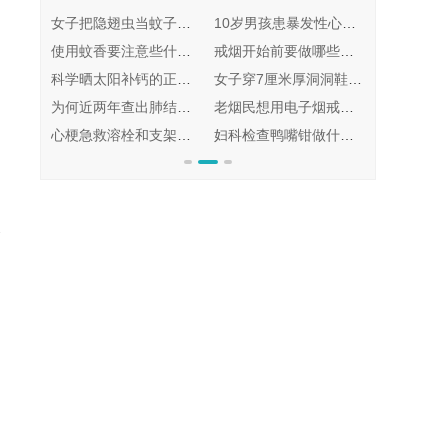
高温天气持续如何保障身体健康 持续高温天气注意事项有哪些
女子把隐翅虫当蚊子拍死差点毁容 被隐翅虫毁容了还能恢复回来吗？
10岁男孩患暴发性心肌炎心脏骤停 暴发性心肌炎是由什么引起的能治愈吗
口臭的解决方法幽门螺旋杆菌怎么治疗?
使用蚊香要注意些什么 使用蚊香液对人体有害吗？需要开窗吗
戒烟开始前要做哪些准备 戒烟1-30天身体变化
糖尿病人首选的水果是什么？
科学晒太阳补钙的正确方法 如何科学晒太阳的具体建议
女子穿7厘米厚洞洞鞋摔成粉碎性骨折 穿洞洞鞋有什么坏处脚会变形吗
如何让眼睛延迟老化延缓眼睛度数增长 怎么样延缓视力的衰老
为何近两年查出肺结节的人这么多 查出肺结节后要怎么处理？
老烟民想用电子烟戒烟 电子烟戒烟成功率多少效果如何？
鸡皮肤腿部手臂怎么消除最有效 鸡皮肤怎么治能彻底根除？
心梗急救溶栓和支架该如何选择 溶栓与支架哪个效果好
妇科检查鸭嘴钳做什么用的 鸭嘴钳子有型号吗