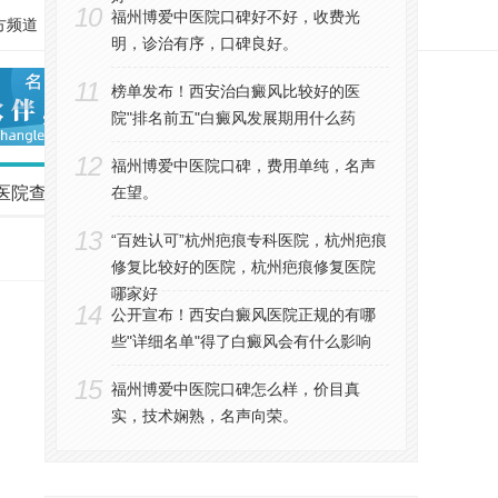
10
福州博爱中医院口碑好不好，收费光
方频道
注册
登录
明，诊治有序，口碑良好。
11
榜单发布！西安治白癜风比较好的医
院"排名前五"白癜风发展期用什么药
12
福州博爱中医院口碑，费用单纯，名声
医院查询
医生介绍
在望。
疾病查询
健康专栏
13
“百姓认可”杭州疤痕专科医院，杭州疤痕
修复比较好的医院，杭州疤痕修复医院
哪家好
14
公开宣布！西安白癜风医院正规的有哪
些"详细名单"得了白癜风会有什么影响
15
福州博爱中医院口碑怎么样，价目真
实，技术娴熟，名声向荣。