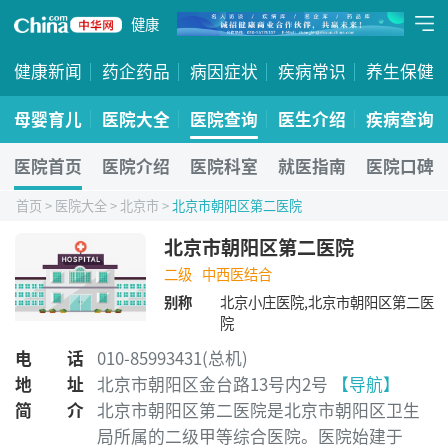
健康
健康新闻
药企药品
病因症状
疾病常识
养生保健
母婴育儿
医院大全
医院查询
医生介绍
疾病查询
医院首页
医院介绍
医院科室
就医指南
医院口碑
首页
>
医院大全
>
北京市
>
北京市朝阳区第二医院
北京市朝阳区第二医院
二级
中西医结合
别称
北京小庄医院,北京市朝阳区第二医
院
电话
010-85993431(总机)
地址
北京市朝阳区金台路13号内2号
【导航】
简介
北京市朝阳区第二医院是北京市朝阳区卫生
局所属的二级甲等综合医院。医院始建于