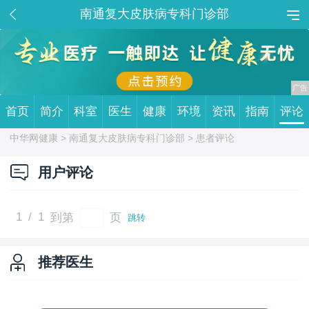
南通复大皮肤病专科门诊部
首页
简介
科室
医生
健康
环境
资讯
指南
评论
中华网健康 >
南通复大皮肤病专科门诊部
> 患者评论
用户评论
1
/
1
到第
页
跳转
推荐医生