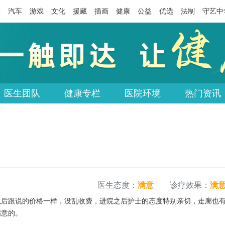
乐
汽车
游戏
文化
援藏
插画
健康
公益
优选
法制
守艺中
医生团队
健康专栏
医院环境
热门资讯
医生态度：
满意
诊疗效果：
满
以后跟说的价格一样，没乱收费，进院之后护士的态度特别亲切，走廊也
满意的。