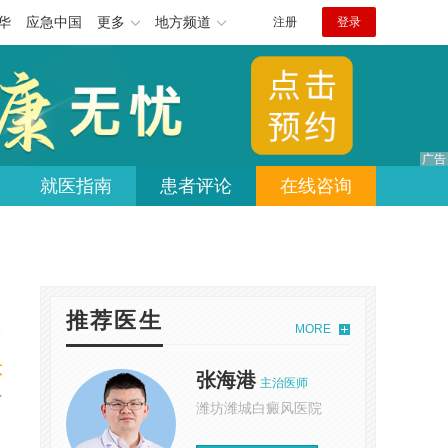
华
应急中国
更多
地方频道
注册
登录
就医指南
患者评论
在线咨询
推荐医生
MORE
意
张海港
主治医师
有
潍坊潍城白癜风医院