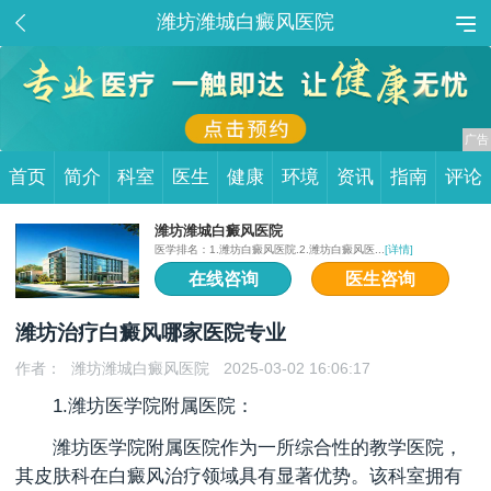
潍坊潍城白癜风医院
首页
简介
科室
医生
健康
环境
资讯
指南
评论
潍坊潍城白癜风医院
医学排名：1.潍坊白癜风医院.2.潍坊白癜风医...
[详情]
在线咨询
医生咨询
潍坊治疗白癜风哪家医院专业
作者：
潍坊潍城白癜风医院
2025-03-02 16:06:17
1.潍坊医学院附属医院：
潍坊医学院附属医院作为一所综合性的教学医院，
其皮肤科在白癜风治疗领域具有显著优势。该科室拥有