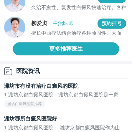
确诊断和处理各种类型的白癜风病例。医院还开展了一
久治不愈性、复发性白癜风快速治疗。各种
系列前沿的白癜风研究项目，为患者提供最新的治疗方
疑难白...
案。
柳爱贞
主治医师
预约挂号
4.潍坊京都白癜风医院：
擅长中西疗法结合治疗各种顽固性、大面
潍坊京都白癜风医院是山东省内专业的白癜风治疗
积、疑难...
医院，集医疗、保健、科研、防治于一体。医院拥有一
更多推荐医生
支由资深医生组成的团队，具备丰富的临床实践经验，
能够为患者提供个性化的医疗服务。医院还配备了多种
先进的治疗设备和技术，如窄谱UVB照射疗法、中药外
医院资讯
敷等，显著提高治疗效果。
潍坊市有没有治疗白癜风的医院
5.潍坊市人民医院：
1.潍坊京都白癜风医院：潍坊京都白癜风医院是一家
潍坊市人民医院是一家三级甲等综合性医院，皮肤
集...
潍坊白癜风医院推荐
科在白癜风的诊断和治疗方面积累了丰富的经验。该科
室的医生具备扎实的理论基础和丰富的实践经验，能够
潍坊哪所白癜风医院好
为患者提供全面的医疗服务。医院还开展了多项白癜风
1.潍坊京都白癜风医院： 潍坊京都白癜风医院作为山...
相关研究，不断探索新的治疗方法，以满足患者的需