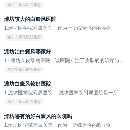
潍坊白癜风医院推荐
求。
综上所述，潍坊地区有多家医院在白癜风治疗方面
潍坊较大的白癜风医院
表现出色，患者可以根据自己的实际情况和需求选择合
1.潍坊医学院附属医院：作为一所综合性的教学医
适的医院。无论是综合性医院还是专科医院，这些医院
院，...
潍坊白癜风医院推荐
都拥有专业的医疗团队、先进的设备和技术以及丰富的
临床经验，能够为患者提供高质量的治疗服务。建议患
潍坊治白癜风哪家好
者在选择医院时，充分考虑医院的专业水平、治疗经验
11.潍坊某皮肤病医院：该医院专注于皮肤病的治疗与...
以及患者口碑等因素，以确保获得最佳的治疗效果
潍坊白癜风医院推荐
潍坊白癜风较好医院
1.潍坊医学院附属医院： 潍坊医学院附属医院是一所...
潍坊白癜风医院推荐
潍坊哪有治好白癜风的医院吗
1.潍坊医学院附属医院：作为一所综合性的教学医