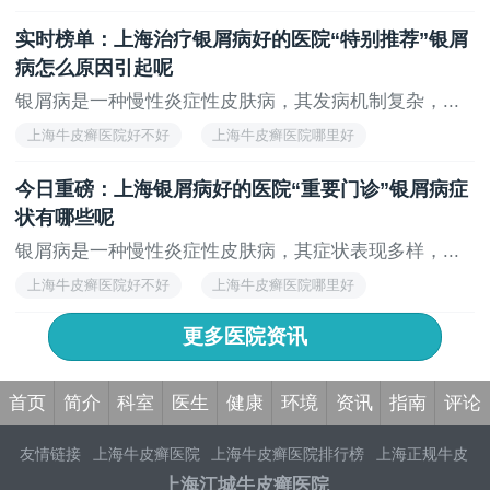
上海看牛皮癣医院
上海治疗牛皮癣医院哪家好
实时榜单：上海治疗银屑病好的医院“特别推荐”银屑
上海牛皮癣推荐医院
病怎么原因引起呢
银屑病是一种慢性炎症性皮肤病，其发病机制复杂，...
上海牛皮癣医院好不好
上海牛皮癣医院哪里好
上海治疗牛皮癣医院哪家好
上海看牛皮癣医院
今日重磅：上海银屑病好的医院“重要门诊”银屑病症
上海牛皮癣推荐医院
状有哪些呢
银屑病是一种慢性炎症性皮肤病，其症状表现多样，...
上海牛皮癣医院好不好
上海牛皮癣医院哪里好
上海看牛皮癣医院
上海治疗牛皮癣医院哪家好
更多医院资讯
上海牛皮癣推荐医院
首页
简介
科室
医生
健康
环境
资讯
指南
评论
友情链接
上海牛皮癣医院
上海牛皮癣医院排行榜
上海正规牛皮
癣专科医院
上海看牛皮癣的医院
上海专业牛皮癣医院
上海牛皮
上海江城牛皮癣医院