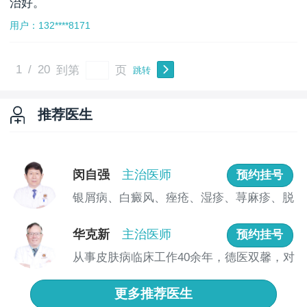
治好。
用户：132****8171
1
/
20
到第
页
跳转
推荐医生
闵自强
主治医师
预约挂号
银屑病、白癜风、痤疮、湿疹、荨麻疹、脱
发、真...
华克新
主治医师
预约挂号
从事皮肤病临床工作40余年，德医双馨，对
皮肤...
更多推荐医生