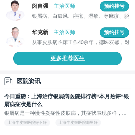
闵自强
主治医师
预约挂号
诊疗模式上，医院推行“一医一患一诊室”制度，注
银屑病、白癜风、痤疮、湿疹、荨麻疹、脱
重保护患者隐私。同时，通过优化挂号流程、提供网络
发、真...
预约等便民服务，减少患者候诊时间。针对外地患者，
华克新
主治医师
预约挂号
医院还推出路费定额补贴等惠民措施，体现人文关怀。
从事皮肤病临床工作40余年，德医双馨，对
在患者服务方面，医院不仅关注疾病治疗，还重视
皮肤...
健康宣教与心理疏导。通过定期开展科普讲座、发放健
更多推荐医生
康手册等方式，帮助患者了解银屑病防治知识，建立科
学的生活管理习惯。这种“诊疗+康复”的全周期服务模
式，有助于提升患者的生活质量。
医院资讯
作为一家现代化专科医院，上海江城皮肤病医院在
银屑病诊疗领域形成了独特*。其专业的医疗团队、*的
今日重磅：上海治疗银屑病医院排行榜“本月热评”银
设备配置、人性化的服务理念，共同构建了值得信赖的
屑病症状是什么
诊疗平台，为银屑病患者提供了更多选择。
银屑病是一种慢性炎症性皮肤病，其症状表现多样，...
上海牛皮癣医院好不好
上海牛皮癣医院哪里好
上一页
下一页
上海看牛皮癣医院
上海治疗牛皮癣医院哪家好