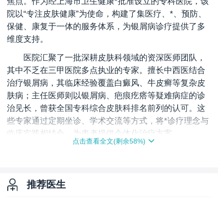
焦点。作为经上海市卫生健康*批准设立的专科医院，该
院以“专注皮肤健康”为使命，构建了集医疗、*、预防、
保健、康复于一体的服务体系，为银屑病诊疗提供了多
维度支持。
医院汇聚了一批深耕皮肤科领域的资深医师团队，
其中不乏在三甲医院多点执业的专家。擅长中西医结合
治疗银屑病，其临床经验覆盖白癜风、牛皮癣等复杂皮
肤病；主任医师则以银屑病、疤痕疙瘩等疑难病症的诊
治见长，曾获全国专科综合皮肤科排名前列的认可。这
些专家通过定期坐诊、学术交流等方式，将*诊疗理念与
临床实践相结合，为患者提供个体化治疗方案。
点击查看全文(剩余
58
%)
在技术设备方面，医院引进了一系列**的皮肤检测
与治疗仪器。如美国308nm准分子激光、美国SRT-100
疤痕防治系统等设备，可针对银屑病不同类型和病程阶
推荐医生
段，开展激光治疗、药浴、中药熏蒸等特色疗法。此
外，皮肤CT、皮肤镜等检测工具的应用，能够辅助医生
准确判断病情，为后续治疗提供科学依据。