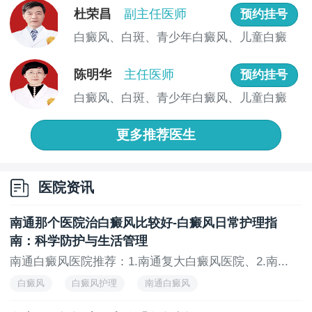
细胞的活性。富含维生素C的食物有柑橘类水果、草
杜荣昌
副主任医师
预约挂号
莓、猕猴桃、番茄、绿叶蔬菜等。
白癜风、白斑、青少年白癜风、儿童白癜
•维生素E：维生素E具有抗氧化作用，保护皮肤免受
风、男女...
自由基损伤。富含维生素E的食物有坚果、种子、植物
陈明华
主任医师
预约挂号
油、绿叶蔬菜等。
白癜风、白斑、青少年白癜风、儿童白癜
•维生素B族：维生素B族（特别是B12）对皮肤健康
风、男女...
非常重要。富含维生素B族的食物有全谷物、瘦肉、鱼
更多推荐医生
类、蛋类、豆类等。
•铜：铜是合成黑色素的重要元素之一。富含铜的食
医院资讯
物有海鲜、坚果、种子、全谷物、肝脏等。
•锌：锌对免疫系统和皮肤健康都有益处。富含锌的
南通那个医院治白癜风比较好-白癜风日常护理指
食物有红肉、家禽、海鲜、豆类、坚果等。
南：科学防护与生活管理
•铁：铁是造血的重要元素，缺乏铁可能导致贫血，
南通白癜风医院推荐：1.南通复大白癜风医院、2.南...
进而影响皮肤健康。富含铁的食物有红肉、家禽、鱼
白癜风
白癜风护理
南通白癜风
类、豆类、绿叶蔬菜等。