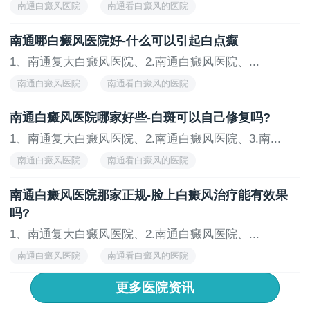
南通白癜风医院
南通看白癜风的医院
物、保持充足水分、适量摄入蛋白质、避免刺激性食
南通白癜风医院怎么样
南通治疗白癜风的医院
物、规律饮食以及个体化调整，可以帮助患者增强免疫
南通哪白癜风医院好-什么可以引起白点癫
力、促进皮肤健康。同时，患者应与医生和营养师密切
1、南通复大白癜风医院、2.南通白癜风医院、...
合作，制定适合自己的饮食计划，以达到较好的效果。
如果有任何疑问或症状变化，应及时寻求专业医生。
南通白癜风医院
南通看白癜风的医院
南通白癜风医院怎么样
南通好的白癜风医院
南通白癜风医院哪家好些-白斑可以自己修复吗?
1、南通复大白癜风医院、2.南通白癜风医院、3.南...
南通白癜风医院
南通看白癜风的医院
南通白癜风医院怎么样
南通治疗白癜风的医院
南通白癜风医院那家正规-脸上白癜风治疗能有效果
吗?
1、南通复大白癜风医院、2.南通白癜风医院、...
南通白癜风医院
南通看白癜风的医院
南通白癜风医院怎么样
南通治疗白癜风的医院
更多医院资讯