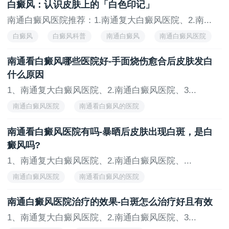
白癜风：认识皮肤上的「白色印记」
3. 抗氧化食物
南通白癜风医院推荐：1.南通复大白癜风医院、2.南...
•抗氧化剂：抗氧化剂可以帮助减少自由基的损害，
白癜风
白癜风科普
南通白癜风
南通白癜风医院
保护皮肤健康。富含抗氧化剂的食物有蓝莓、黑莓、石
榴、绿茶、巧克力等。
南通看白癜风哪些医院好-手面烧伤愈合后皮肤发白
4. 低脂饮食
什么原因
1、南通复大白癜风医院、2.南通白癜风医院、3...
•控制脂肪摄入：过多的饱和脂肪和反式脂肪可能会
影响免疫系统的功能。应选择健康的脂肪来源，如橄榄
南通白癜风医院
南通看白癜风的医院
油、鱼油、坚果和种子。
南通白癜风医院怎么样
南通治疗白癜风的医院
南通看白癜风医院有吗-暴晒后皮肤出现白斑，是白
南通治疗白癜风比较好的医院，白癜风医院治疗比
癜风吗?
较好的就是南通复大白癜风医院，复大是一家以患者为
1、南通复大白癜风医院、2.南通白癜风医院、...
中心的医院，而且会为患者制定合适他们的治疗方法，
南通白癜风医院
南通看白癜风的医院
这也是大家会去选择复大的一个重要原因。
南通白癜风医院怎么样
南通治疗白癜风的医院
温馨提示：科学饮食对于白癜风患者的生活质量有
南通白癜风医院治疗的效果-白斑怎么治疗好且有效
着重要的辅助作用。通过均衡膳食、补充维生素和微量
1、南通复大白癜风医院、2.南通白癜风医院、3...
元素、摄入抗氧化食物、控制脂肪摄入、避免过敏食