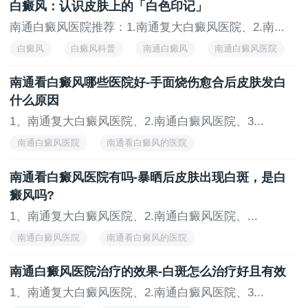
白癜风：认识皮肤上的「白色印记」
选择，在治疗上面也是有着很不错的技术的。
南通白癜风医院推荐：1.南通复大白癜风医院、2.南...
女性容易患上白斑的原因是多方面的。除了以上列
白癜风
白癜风科普
南通白癜风
南通白癜风医院
举的原因外，还有其他因素也可能对女性患白斑的风险
产生影响，如饮食、环境因素等。因此，女性应该注意
南通看白癜风哪些医院好-手面烧伤愈合后皮肤发白
保护自己的皮肤健康，避免过度暴露在紫外线下，保持
什么原因
健康的生活方式，以及定期进行皮肤检查和及时就医。
同时，医疗保健专业人士也应该加强对女性皮肤健康的
1、南通复大白癜风医院、2.南通白癜风医院、3...
关注和宣传，帮助女性预防和治疗白斑等皮肤疾病。
南通白癜风医院
南通看白癜风的医院
南通白癜风医院怎么样
南通治疗白癜风的医院
南通看白癜风医院有吗-暴晒后皮肤出现白斑，是白
癜风吗?
1、南通复大白癜风医院、2.南通白癜风医院、...
南通白癜风医院
南通看白癜风的医院
南通白癜风医院怎么样
南通治疗白癜风的医院
南通白癜风医院治疗的效果-白斑怎么治疗好且有效
1、南通复大白癜风医院、2.南通白癜风医院、3...