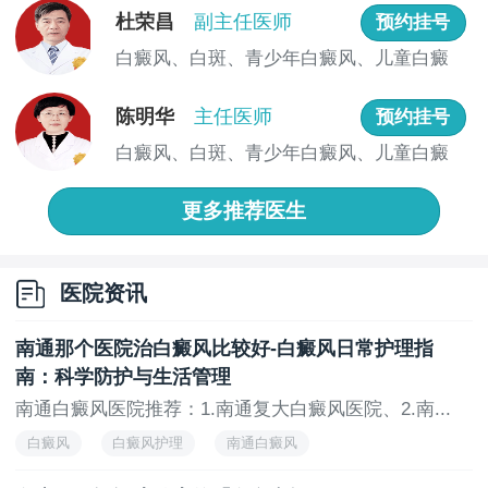
3.紫外线暴露：紫外线是导致皮肤癌和白斑等皮肤
杜荣昌
副主任医师
预约挂号
疾病的主要风险因素之一。女性通常更注重美容和防
白癜风、白斑、青少年白癜风、儿童白癜
晒，因此相对于男性而言，女性更容易受到紫外线的伤
风、男女...
害。长期暴露在紫外线下可能导致皮肤细胞的损伤和白
陈明华
主任医师
预约挂号
斑的形成。
白癜风、白斑、青少年白癜风、儿童白癜
4.遗传因素：白斑具有一 定的遗传倾向，即家族中
风、男女...
有白斑病史的人更容易患上这种疾病。女性在遗传上可
更多推荐医生
能更容易从家族中继承白斑的易感基因，从而增加患白
斑的风险。
5.生活方式：女性的生活方式和习惯也可能对白斑
医院资讯
的患病风险产生影响。例如，女性可能更注重化妆和美
容，使用的化妆品中含有的一些化学成分可能对皮肤细
南通那个医院治白癜风比较好-白癜风日常护理指
胞产生不良影响，导致白斑的形成。
南：科学防护与生活管理
南通白癜风医院推荐：1.南通复大白癜风医院、2.南...
南通可以治白癜风的正规医院？白癜风是现在比较
多的皮肤病，治疗上的难度也是比较高的。而选择一家
白癜风
白癜风护理
南通白癜风
正规的医院就很重要，南通复大白癜风医院是很不错的