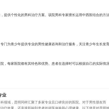
术，提供个性化的男科治疗方案。该院男科专家擅长运用中西医结合的方
，专门为青少年提供专业的男性健康咨询和治疗服务，关注青少年生长发
医院，每家医院都有其特色和优势。患者在选择时可以根据自己的实际情
专业
男科领域，昆明同样汇聚了多家专业且口碑良好的医院。对于男性朋友而
的治疗效果，还直接影响到患者的就医体验和心理健康。以下便是对昆明