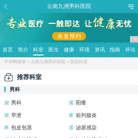
云南九洲男科医院
首页
简介
科室
医生
健康
环境
资讯
指南
评论
中华网健康 >
云南九洲男科医院
> 医院科室
推荐科室
男科
男科
阳痿
早泄
前列腺炎
包皮包茎
泌尿感染