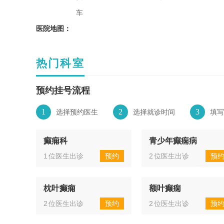
车
医院地图：
热门科室
预约挂号流程
1
2
3
选择预约医生
选择就诊时间
填写
癫痫科
青少年癫痫病
1
位医生出诊
预约
2
位医生出诊
预
枕叶癫痫
额叶癫痫
2
位医生出诊
预约
2
位医生出诊
预