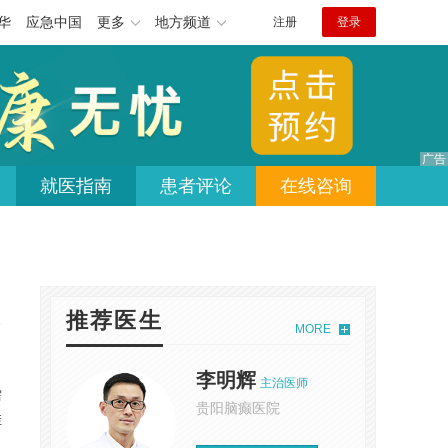
华
应急中国
更多
地方频道
注册
登录
就医指南
患者评论
在线咨询
推荐医生
MORE
李明辉
主治医师
需
贵阳脑癫医院
挂