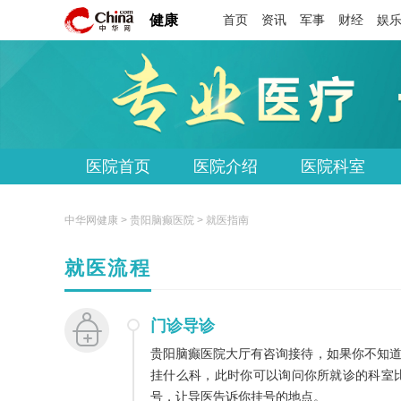
健康
首页
资讯
军事
财经
娱
医院首页
医院介绍
医院科室
中华网健康 >
贵阳脑癫医院
> 就医指南
就医流程
门诊导诊
贵阳脑癫医院大厅有咨询接待，如果你不知
挂什么科，此时你可以询问你所就诊的科室
号，让导医告诉你挂号的地点。