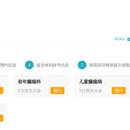
MORE
4
5
预约信息
提交收到挂号信息
医院回访根据提示就医
老年癫痫科
儿童癫痫病
约
3
位医生出诊
预约
3
位医生出诊
预约
约