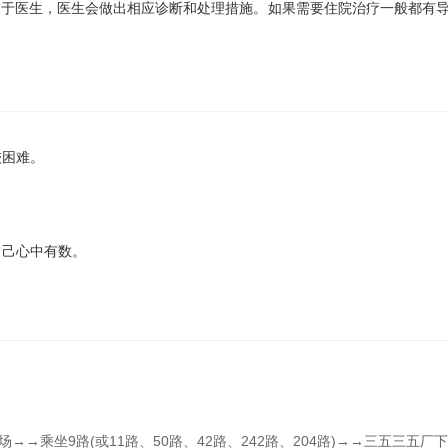
交于医生，医生会做出相应诊断和处理措施。如果需要住院治疗一般都有
较困难。
。
自己心中有数。
→乘坐9路(或11路、50路、42路、242路、204路)→→三五三五厂下