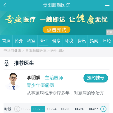
贵阳脑癫医院
首页
简介
科室
医生
健康
环境
资讯
指南
评论
中华网健康 >
贵阳脑癫医院
> 医生团队
推荐医生
李明辉
主治医师
预约挂号
青少年癫痫病
从事癫痫临床诊疗多年，对癫痫的诊治方...
[详情]
时段
06/22
06/23
06/24
06/25
06/26
06/27