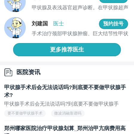
花糊涂钱是每个病人都不期望的，那么在医院检查
甲状腺及表浅器官超声诊断。在甲状腺超声
的时候，大家还要多留意医院的收费标准。优质医院除
诊断领...
有专业技术人员外，收费标准也是有严格规范的，按照
刘建国
医士
预约挂号
规范来制定，全过程透明，不容易出现二次收费的情
况。而且有些小医院没有这个标准，所以存在着计费不
手术治疗颈部甲状腺肿瘤、巨大结节性甲状
通的情况，会随意扣减病人的费用，而且治*果无法*。
腺肿及...
更多推荐医生
郑州哪个医院看甲亢效果好?郑州甲状腺医院提醒各
位患者：如果治疗不合理，很有可能使病情进一步恶
化，不要随意医治，也不能随便到小医院和门诊所医
医院资讯
治，以防治疗不当而造成不良后果。可以根据以上规范
选择医院，也可以到正规的医院做检查，就能得到更快
甲状腺手术后会无法说话吗?到底要不要做甲状腺手
的效果，协助自己*解决病情。
术?
上一页
下一页
甲状腺手术后会无法说话吗?到底要不要做甲状腺手
术?...
要不要做甲状腺手术
微波消融靠谱吗
河南哪里做微波消融好
河南哪里做甲状腺手术好
郑州哪家医院治疗甲状腺划算_郑州治甲亢病费用高
甲状腺手术后声音沙哑怎么