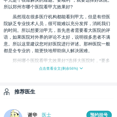
甲亢是个很难解决的难题。要顺利*，就要选择好医院。
所以郑州市哪个医院看甲亢效果好?
虽然现在很多医疗机构都能看到甲亢，但是有些医
院缺乏专业技术人员，很可能难以充分发挥，消耗我们
的时间。所以想要治甲亢，首先患者需要看大医院的评
语，如果医院对外界的评论不太好，说明很多患者不满
意。所以这里建议您对好医院进行评述。那种医院一般
都是全专业的，能更快地帮助病人解决困难。
郑州哪个医院看甲亢效果好?选择大医院时，*要多
注意设备配置。甲亢是由医生来诊治的，所以患者要多
点击查看全文(剩余
56
%)
注意医生的标准。专业医师有足够的诊断和治疗经验，
能较快地分辨出患者的病情，给予合适的治疗方案，让
甲亢得到*的治疗。医生能力不强，在医治时可能会出
推荐医生
错，危害身体的修复。同时医院设备患者也要注意，好
的设备能够让患者更快的得到检查结果，方便医生制定
治疗方案，让患者更快得到治疗并恢复。
谢华
医士
预约挂号