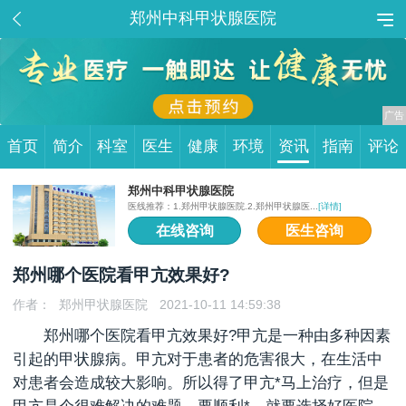
郑州中科甲状腺医院
首页
简介
科室
医生
健康
环境
资讯
指南
评论
郑州中科甲状腺医院
医线推荐：1.郑州甲状腺医院.2.郑州甲状腺医...
[详情]
在线咨询
医生咨询
郑州哪个医院看甲亢效果好?
作者：
郑州甲状腺医院
2021-10-11 14:59:38
郑州哪个医院看甲亢效果好
?甲亢是一种由多种因素
引起的甲状腺病。甲亢对于患者的危害很大，在生活中
对患者会造成较大影响。所以得了甲亢*马上治疗，但是