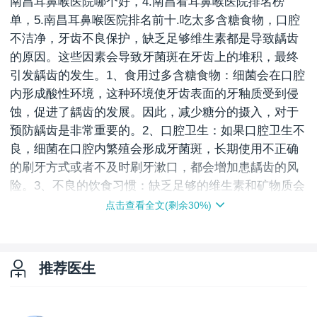
南昌耳鼻喉医院哪个好，4.南昌看耳鼻喉医院排名榜
单，5.南昌耳鼻喉医院排名前十.吃太多含糖食物，口腔
不洁净，牙齿不良保护，缺乏足够维生素都是导致龋齿
的原因。这些因素会导致牙菌斑在牙齿上的堆积，最终
引发龋齿的发生。1、食用过多含糖食物：细菌会在口腔
内形成酸性环境，这种环境使牙齿表面的牙釉质受到侵
蚀，促进了龋齿的发展。因此，减少糖分的摄入，对于
预防龋齿是非常重要的。2、口腔卫生：如果口腔卫生不
良，细菌在口腔内繁殖会形成牙菌斑，长期使用不正确
的刷牙方式或者不及时刷牙漱口，都会增加患龋齿的风
险。3、不良的饮食习惯：缺乏足够的维生素和矿物质会
削弱牙齿的抵抗力，容易受到牙菌斑的侵害。因此，保
点击查看全文(剩余
30
%)
持均衡的饮食结构，摄入足够的营养对于预防龋齿至关
重要。注意事项：除了定期的刷牙漱口之外，定期进行
口腔检查也是非常重要的。及时发现牙齿问题，可以早
推荐医生
期干预，避免龋齿的发生。另外，减少含糖食物的摄
入，保持口腔卫生，均衡饮食，也能有效预防龋齿的发
生。保持良好的口腔卫生习惯，是预防龋齿最重要的措