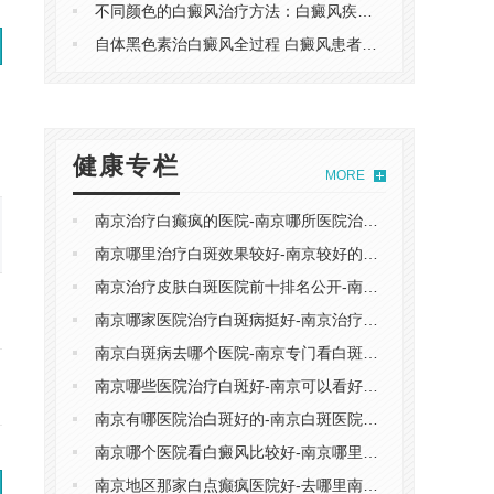
不同颜色的白癜风治疗方法：白癜风疾病怎么在饮食上有效预防?
自体黑色素治白癜风全过程 白癜风患者应做好保健工作
健康专栏
MORE
08/15
08/16
08/17
08/18
08/19
南京治疗白癫疯的医院-南京哪所医院治白癫疯较好
周六
周日
周一
周二
周三
南京哪里治疗白斑效果较好-南京较好的白斑专业医院
南京治疗皮肤白斑医院前十排名公开-南京皮肤白斑医院那家好
预约
预约
预约
预约
预约
南京哪家医院治疗白斑病挺好-南京治疗白斑病多少钱
南京白斑病去哪个医院-南京专门看白斑病的医院
南京哪些医院治疗白斑好-南京可以看好白斑的医院
预约
预约
预约
预约
预约
南京有哪医院治白斑好的-南京白斑医院较好哪家
南京哪个医院看白癜风比较好-南京哪里治白癜风较正规
南京地区那家白点癫疯医院好-去哪里南京医院看白点癫疯正规