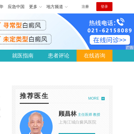
华
应急中国
更多
地方频道
注册
登录
就医指南
患者评论
在线咨询
推荐医生
MORE
提
顾昌林
主任医师 教授
疗
上海江城白癜风医院