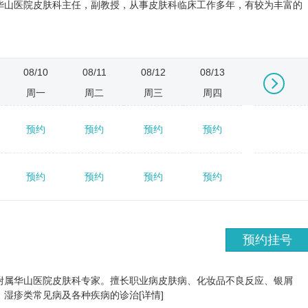
华山医院皮肤科主任，副教授，从事皮肤科临床工作多年，有较为丰富的
08/10
08/11
08/12
08/13
08/14
周一
周二
周三
周四
周五
预约
预约
预约
预约
预约
→
预约
预约
预约
预约
预约
预约挂号
附属华山医院皮肤科专家。擅长职业病皮肤病、化妆品不良反应、银屑
湿疹类常见病及各种疾病的诊治[详情]