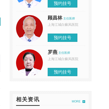
预约挂号
顾昌林
主任医师
上海江城白癜风医院
预约挂号
罗燕
主任医师
上海江城白癜风医院
08/15
08/16
08/17
08/18
08/19
周六
周日
周一
周二
周三
预约挂号
预约
预约
预约
预约
预约
预约
预约
预约
预约
预约
相关资讯
MORE