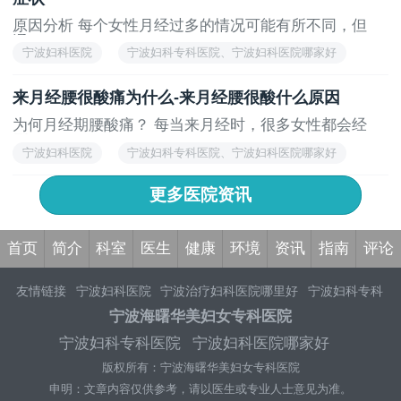
原因分析 每个女性月经过多的情况可能有所不同，但
通...
宁波妇科医院
宁波妇科专科医院、宁波妇科医院哪家好
来月经腰很酸痛为什么-来月经腰很酸什么原因
为何月经期腰酸痛？ 每当来月经时，很多女性都会经
历...
宁波妇科医院
宁波妇科专科医院、宁波妇科医院哪家好
更多医院资讯
首页
简介
科室
医生
健康
环境
资讯
指南
评论
友情链接
宁波妇科医院
宁波治疗妇科医院哪里好
宁波妇科专科
医院排名
宁波妇科医院
宁波妇科医院
宁波治疗妇科医院哪个专
宁波海曙华美妇女专科医院
业
宁波治疗妇科医院哪家好
宁波妇科医院评价
宁波妇科医院专
宁波妇科专科医院
宁波妇科医院哪家好
家挂号
宁波妇科医院介绍
昆明妇科医院哪家好
铁岭私密整形医
版权所有：宁波海曙华美妇女专科医院
院
申明：文章内容仅供参考，请以医生或专业人士意见为准。