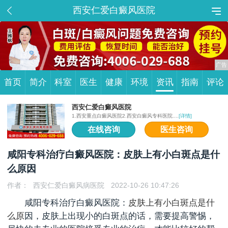
西安仁爱白癜风医院
首页
简介
科室
医生
健康
环境
资讯
指南
评论
西安仁爱白癜风医院
1.西安重点白癜风医院2.西安白癜风专科医院....
[详情]
在线咨询
医生咨询
咸阳专科治疗白癜风医院：皮肤上有小白斑点是什
么原因
作者：
西安仁爱白癜风病医院
2022-10-26 10:47:26
咸阳专科治疗白癜风医院：
皮肤上有小白斑点是什
么原
因，皮肤上出现小的白斑点的话，需要提高警惕，