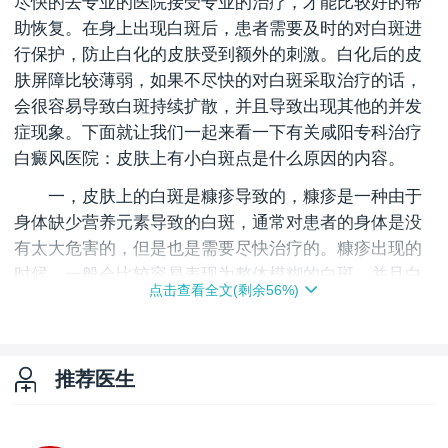
尽快的去专业的医院接受专业的治疗，才能比较好的帮
助恢复。在身上出现白斑后，患者需要及时的对白斑进
行保护，防止白化的皮肤受到额外的刺激。白化后的皮
肤屏障比较薄弱，如果不尽快的对白斑采取治疗的话，
会很容易导致白斑持续扩散，并且导致出现其他的并发
症现象。下面就让我们一起来看一下有关咸阳专科治疗
白癜风医院：皮肤上有小白斑点是什么原因的内容。
一，皮肤上的白斑是糠疹导致的，糠疹是一种由于
身体缺少营养元素导致的白斑，通常对患者的身体是没
有太大危害的，但是也是需要尽快治疗的。糠疹出现的
时候，一般会比较容易表现为整体模糊的白斑，并且白
点击查看全文(剩余
56
%)
斑处的皮肤也没有其他异样的感觉。糠疹出现后，很可
能是由于患者近期的饮食出现了问题，在白斑出现后，
患者可以通过及时的调整自己的饮食，保持自己的饮食
推荐医生
营养均衡，就能很好的帮助恢复。
咸阳专科治疗白癜风医院：皮肤上有小白斑点是什
么原因。