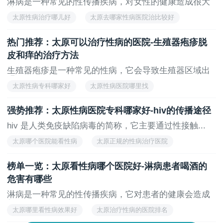
淋病是一种常见的性传播疾病，对女性的健康造成很大
的...
太原性病治疗哪儿好
太原去哪家性病医院治比较好
太原哪个医院能看性病
太原好的性病正规医院
热门推荐：太原可以治疗性病的医院-生殖器疱疹脱
太原可以治疗性病的医院
皮和痒的治疗方法
生殖器疱疹是一种常见的性病，它会导致生殖器区域出
现...
太原性病专科哪家好
太原性病医院哪里找
太原治疗生殖器疱疹好的正规医院
太原哪里看性病效果好
强势推荐：太原性病医院专科哪家好-hiv的传播途径
太原好的性病医院在哪
hiv 是人类免疫缺陷病毒的简称，它主要通过性接触...
太原哪个医院能看性病
太原正规的性病治疗医院
太原性病医院哪个比较好
太原治疗性病的专科医院
榜单一览：太原看性病哪个医院好-淋病患者喝酒的
太原哪些性病医院专业
危害有哪些
淋病是一种常见的性传播疾病，它对患者的健康会造成
很...
太原哪里看性病效果好
太原治疗性病的医院排名