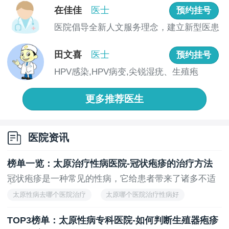
的经验和专业知识，能够提供更准确的诊断和治疗方
在佳佳
医士
预约挂号
案。
医院倡导全新人文服务理念，建立新型医患
治疗生殖器疱疹时，太原中医治疗性病也有其独特
关系，...
的优势。中医注重整体调理，通过中药治疗和针灸等方
田文喜
医士
预约挂号
法，可以帮助缓解症状、提高免疫力，促进身体的恢
HPV感染,HPV病变,尖锐湿疣、生殖疱
复。
疹、...
准确检查生殖器疱疹发病对于及时诊断和治疗至关
更多推荐医生
重要。患者应该了解症状，选择合适的检查方法，并选
择可靠的医疗机构进行诊断和治疗。同时，中医治疗也
可以作为一种辅助治疗方式。如果怀疑自己患有生殖器
医院资讯
疱疹或出现相关症状，应及时就医，遵循医生的建议进
行检查和治疗。早期诊断和治疗可以有效控制病情，减
榜单一览：太原治疗性病医院-冠状疱疹的治疗方法
少并发症的发生。
冠状疱疹是一种常见的性病，它给患者带来了诸多不适
和...
太原性病去哪个医院治疗
太原哪个医院治疗性病好
太原哪里性病治疗效果好
太原能治疗好性病的医院
TOP3榜单：太原性病专科医院-如何判断生殖器疱疹
太原性病治疗去哪个医院