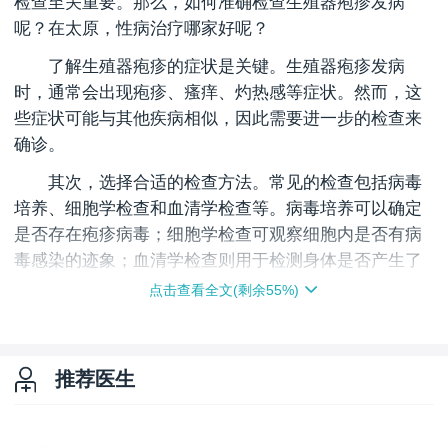
检查至关重要。那么，如何准确检查生殖器疱疹发病
呢？在太原，性病治疗哪家好呢？
了解生殖器疱疹的症状是关键。生殖器疱疹发病
时，通常会出现疱疹、瘙痒、灼热感等症状。然而，这
些症状可能与其他疾病相似，因此需要进一步的检查来
确诊。
其次，选择合适的检查方法。常见的检查包括病毒
培养、细胞学检查和血清学检查等。病毒培养可以确定
是否存在疱疹病毒；细胞学检查可观察细胞内是否有病
毒感染的迹象；血清学检查则用于检测身体是否产生了
针对疱疹病毒的抗体。
点击查看全文(剩余
55
%)
另外要注意的是，太原哪里性病医院比较好呢？在
选择医院时，应该考虑医院的专业水平、设备条件和医
生的经验。可以咨询当地的医疗机构或向朋友、家人寻
推荐医生
求建议。同时，太原治疗性病专科医院哪家好也是患者
关心的问题。专科医院通常在性病治疗方面具有更丰富