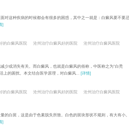
面对这种疾病的时候都会有很多的困惑，其中之一就是：白癜风要不要
情]
好的白癜风医院
沧州治疗白癜风好的医院
沧州治疗白癜风医院
少或消失有关。而白癜风，也就是白癜风的俗称，中医称之为“白秃
活上的困扰。本文结合医学原理，对白癜风...
[详情]
好的白癜风医院
沧州治疗白癜风好的医院
沧州治疗白癜风医院
量的白斑，这是由于色素脱失所致。白色的斑块形状不规则，有大有小
情]