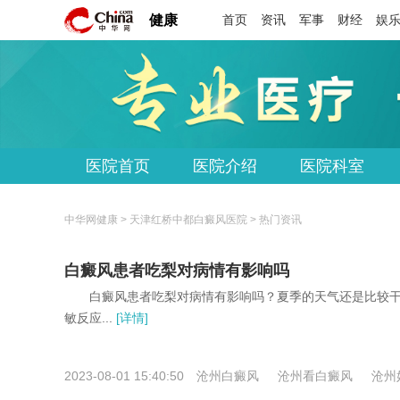
健康
首页
资讯
军事
财经
娱
医院首页
医院介绍
医院科室
中华网健康 >
天津红桥中都白癜风医院
> 热门资讯
白癜风患者吃梨对病情有影响吗
白癜风患者吃梨对病情有影响吗？夏季的天气还是比较干
敏反应...
[详情]
2023-08-01 15:40:50
沧州白癜风
沧州看白癜风
沧州