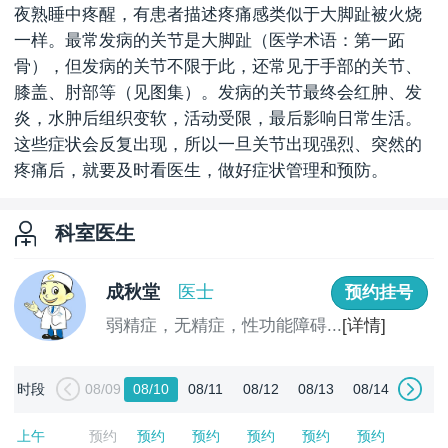
夜熟睡中疼醒，有患者描述疼痛感类似于大脚趾被火烧
一样。最常发病的关节是大脚趾（医学术语：第一跖
骨），但发病的关节不限于此，还常见于手部的关节、
膝盖、肘部等（见图集）。发病的关节最终会红肿、发
炎，水肿后组织变软，活动受限，最后影响日常生活。
这些症状会反复出现，所以一旦关节出现强烈、突然的
疼痛后，就要及时看医生，做好症状管理和预防。
科室医生
成秋堂
医士
预约挂号
弱精症，无精症，性功能障碍...
[详情]
时段
08/09
08/10
08/11
08/12
08/13
08/14
上午
预约
预约
预约
预约
预约
预约