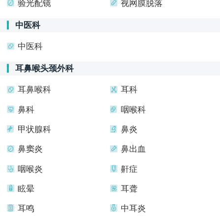
验光配镜
视网膜脱落
中医科
中医科
耳鼻喉头颈外科
耳鼻喉科
耳科
鼻科
咽喉科
甲状腺科
鼻炎
鼻窦炎
鼻出血
咽喉炎
鼾症
眩晕
耳聋
耳鸣
中耳炎