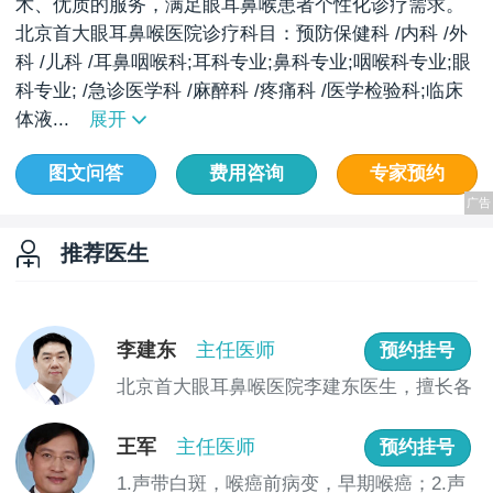
术、优质的服务，满足眼耳鼻喉患者个性化诊疗需求。
北京首大眼耳鼻喉医院诊疗科目：预防保健科 /内科 /外
科 /儿科 /耳鼻咽喉科;耳科专业;鼻科专业;咽喉科专业;眼
科专业; /急诊医学科 /麻醉科 /疼痛科 /医学检验科;临床
体液...
展开
图文问答
费用咨询
专家预约
推荐医生
李建东
主任医师
预约挂号
北京首大眼耳鼻喉医院李建东医生，擅长各
种面瘫...
王军
主任医师
预约挂号
1.声带白斑，喉癌前病变，早期喉癌；2.声