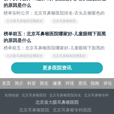
的原因是什么
榜单实时公开：北京耳鼻喉医院排名-舌头左侧紫色的
原...
北京眼耳鼻喉医院哪家好
北京耳鼻喉医院
北京耳鼻喉科医院排名
榜单前五：北京耳鼻喉医院哪家好-儿童眼睛下面黑
的原因是什么
榜单前五：北京耳鼻喉医院哪家好-儿童眼睛下面黑的
原...
北京眼耳鼻喉医院哪家好
北京耳鼻喉医院哪家好
北京耳鼻喉科医院
更多医院资讯
首页
简介
科室
医生
健康
环境
资讯
指南
评论
友情链接
北京耳鼻喉医院
北京耳鼻喉医院排名
北京耳鼻喉专科
医院
北京好的耳鼻喉医院
北京看耳鼻喉医院哪里好
北京哪家耳
北京首大眼耳鼻喉医院
鼻喉科好
北京哪家医院看耳鼻喉比较好
北京耳鼻喉科好的医院
北京耳鼻喉医院
北京耳鼻喉专科医院
排名
北京市耳鼻喉医院
北京好的耳鼻喉医院排名
北京耳鼻喉医