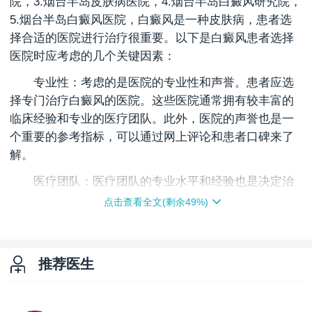
院，3.烟台半岛皮肤病医院，4.烟台半岛白癜风研究院，
5.烟台半岛白癜风医院，白癜风是一种皮肤病，患者选
择合适的医院进行治疗很重要。以下是白癜风患者选择
医院时应考虑的几个关键因素：
专业性：考虑的是医院的专业性和声誉。患者应选
择专门治疗白癜风的医院。这些医院通常拥有较丰富的
临床经验和专业的医疗团队。此外，医院的声誉也是一
个重要的参考指标，可以通过网上评论和患者口碑来了
解。
医疗团队：医疗团队的专业水平和经验也是决定治
疗的效果的关键因素。患者在选择医院时应了解该医院
点击查看全文(剩余
49
%)
医生的资历、经验和专业领域，以确保能够接受专业的
诊断和治疗。
治疗方法：不同的医院可能采用不同的治疗方法。
推荐医生
患者在选择医院时，应了解医院的治疗方法和技术，选
择适合自己的治疗方案。同时，我们也应该警惕过度夸