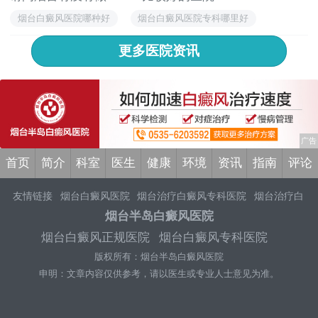
烟台白癜风医院哪种好
烟台白癜风医院专科哪里好
烟台白癜风医院去哪个好
烟台白癜风医院哪个比较好
更多医院资讯
烟台白癜风医院怎么治白
首页
简介
科室
医生
健康
环境
资讯
指南
评论
友情链接
烟台白癜风医院
烟台治疗白癜风专科医院
烟台治疗白
癜风医院哪家好
烟台专业治疗白癜风医院
烟台白癜风专科医院
烟台半岛白癜风医院
烟台白癜风医院哪家好
烟台白癜风
烟台白癜风医生哪家好
烟
烟台白癜风正规医院
烟台白癜风专科医院
台白癜风医院专业治疗白斑
烟台白癜风医院哪家专业
烟台治疗
版权所有：烟台半岛白癜风医院
白癜风医院哪家好
烟台白癜风医院就医指南
烟台白癜风医院地
址
烟台白癜风医院怎么样
烟台白癜风医院好不好
申明：文章内容仅供参考，请以医生或专业人士意见为准。