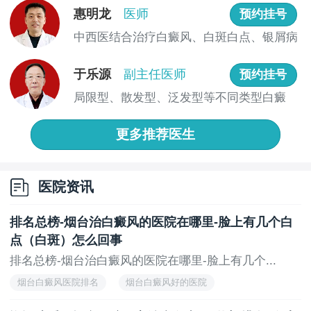
大的说法。
惠明龙
医师
预约挂号
设备和环境：医院的设备和环境也是需要考虑的因
中西医结合治疗白癜风、白斑白点、银屑病
素。好的医疗设备可以提高诊断的准确性和治疗的有效
等各类...
性，而舒适的治疗环境有助于患者的康复。
于乐源
副主任医师
预约挂号
烟台治疗白癜风好的医院评价排名-烟台看白癜风选
局限型、散发型、泛发型等不同类型白癜
择什么医院-温馨提醒：白癜风患者选择医院时，应综合
风，特别...
考虑医院的专业程度、医疗团队、治疗方法、设备和环
更多推荐医生
境以及费用和等多重因素。通过的了解和比较，选择适
合自己的医院，以获得更好治疗的效果和生活质量。
医院资讯
排名总榜-烟台治白癜风的医院在哪里-脸上有几个白
点（白斑）怎么回事
排名总榜-烟台治白癜风的医院在哪里-脸上有几个...
烟台白癜风医院排名
烟台白癜风好的医院
烟台白癜风专科医院排名
正规的烟台白癜风医院