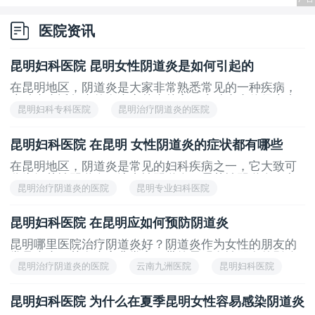
医院资讯
昆明妇科医院 昆明女性阴道炎是如何引起的
在昆明地区，阴道炎是大家非常熟悉常见的一种疾病，
这种疾病近年来的发病率越来越高，这种疾病使得患者
昆明妇科专科医院
昆明治疗阴道炎的医院
非常痛苦，给患者的生活带来*的影响。那么这种疾病的
都会有哪些表现呢?病因又有哪些?找到病因才能更好的
引起阴道炎的原因
云南九洲医院
预防和治疗
昆明妇科医院 在昆明 女性阴道炎的症状都有哪些
在昆明地区，阴道炎是常见的妇科疾病之一，它大致可
分为细菌性阴道炎、滴虫性阴道炎、霉菌性阴道炎、老
昆明治疗阴道炎的医院
昆明专业妇科医院
年性阴道炎、幼儿性阴道炎以及孕期阴道炎
云南九洲医院
阴道炎的症状
昆明妇科医院 在昆明应如何预防阴道炎
昆明哪里医院治疗阴道炎好？阴道炎作为女性的朋友的
常见疾病，其发病率非常高，带给昆明女性朋友的影响
昆明治疗阴道炎的医院
云南九洲医院
昆明妇科医院
也是十分巨大，这个疾病常常让女性患者防不胜防，只
能做好日常生活的预防，才能有效避免阴道炎的发生
阴道炎的预防
昆明妇科医院 为什么在夏季昆明女性容易感染阴道炎