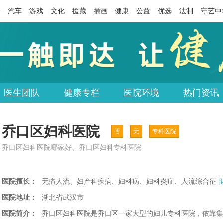
乐
汽车
游戏
文化
援藏
插画
健康
公益
优选
法制
守艺中
医生团队
健康专栏
医院环境
热门资讯
乔口区妇科医院
否
无
专科医院
乔口区妇科医院哪家好、乔口区妇科专科医院
医院擅长：
无痛人流、妇产科疾病、妇科病、妇科炎症、人流综合征
[
医院地址：
湖北省武汉市
医院简介：
乔口区妇科医院是乔口区一家大型的妇儿专科医院，依靠集