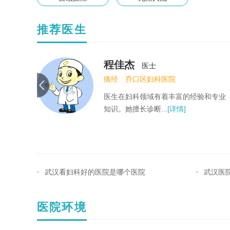
推荐医生
廖玛丽
医士
妇科
乔口区妇科医院
和专业
擅长妇科炎症、宫颈病变、妇科良恶性
肿瘤的诊治，以及...
[详情]
武汉看妇科好的医院是哪个医院
武汉医
医院环境