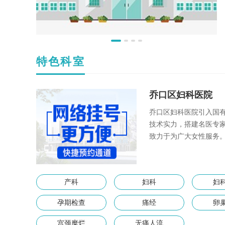
特色科室
乔口区妇科医院
乔口区妇科医院引入国有
技术实力，搭建名医专
致力于为广大女性服务
产科
妇科
妇
孕期检查
痛经
卵
宫颈糜烂
无痛人流