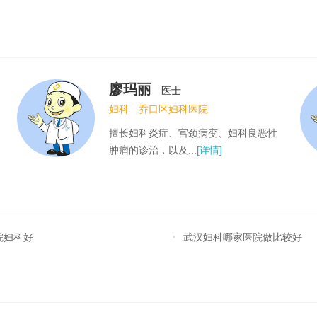
言士俊
医士
卵巢囊肿
乔口区妇科医院
医生在妇科领域有着丰富的经验和专业
知识。她擅长诊断...
[详情]
院妇科好
武汉妇科哪家医院做比较好