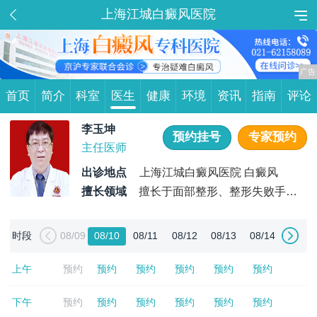
上海江城白癜风医院
首页
简介
科室
医生
健康
环境
资讯
指南
评论
李玉坤
预约挂号
专家预约
主任医师
出诊地点
上海江城白癜风医院 白癜风
擅长领域
擅长于面部整形、整形失败手术
修复，疤痕整形修复等各种常见整形美容手术 ，对生理性
瘢痕及病理性瘢痕（增生性瘢痕和瘢痕疙瘩）的手术治疗有
时段
08/09
08/10
08/11
08/12
08/13
08/14
独特的见解，临床经验丰富，解剖层次把握清晰 ，曾在中
华整形外科杂志
上午
预约
预约
预约
预约
预约
预约
下午
预约
预约
预约
预约
预约
预约