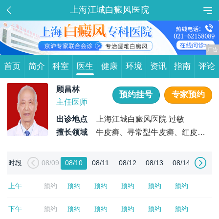
上海江城白癜风医院
首页
简介
科室
医生
健康
环境
资讯
指南
评论
顾昌林
预约挂号
专家预约
主任医师
出诊地点
上海江城白癜风医院 过敏
擅长领域
牛皮癣、寻常型牛皮癣、红皮型
牛皮癣、脓包型牛皮癣、关节型牛皮癣、白癜风、节段型白
癜风、泛发型白癜风、肢端型白癜风、散发型白癜风等疑难
时段
08/09
08/10
08/11
08/12
08/13
08/14
杂症
上午
预约
预约
预约
预约
预约
预约
下午
预约
预约
预约
预约
预约
预约