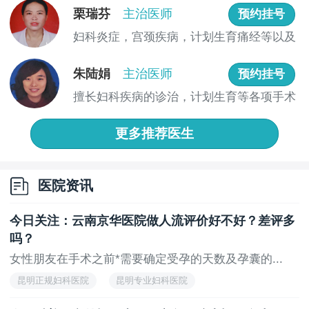
常大。
栗瑞芬
主治医师
预约挂号
妇科炎症，宫颈疾病，计划生育痛经等以及
其次,手术室也有普通的和比较专业的，因为成本不
疑难杂...
一样，所以手术价格也有差异。较后，不同类型的人流
朱陆娟
主治医师
预约挂号
手术由于其技术复杂程度不同，动用的设备和采用的手
术耗材不同，对手术医生的临床水平要求也不同，这些
擅长妇科疾病的诊治，计划生育等各项手术
不同直接造成了较后费用的差异。
操作，...
更多推荐医生
3、术后消炎的费用
术后消炎的费用都大同小异，也是整个人流手术中
费用较少的部分，刚做完人流手术，受术者的人体比较
医院资讯
虚弱，抵御能力差，这个时候极有可能受到感染，倘若
不及时消炎，极有可能造成病原菌感染，患妇科炎症。
今日关注：云南京华医院做人流评价好不好？差评多
所以，术后消炎的目的就是为了患者在手术后能够更快
吗？
的恢复健康。
女性朋友在手术之前*需要确定受孕的天数及孕囊的...
昆明妇科医院做人流费用贵吗?看了以上简单的介绍
昆明正规妇科医院
昆明专业妇科医院
后大家现在对于无痛人流应该了解一些了吧，所以我们
昆明治疗妇科医院
昆明妇科医院