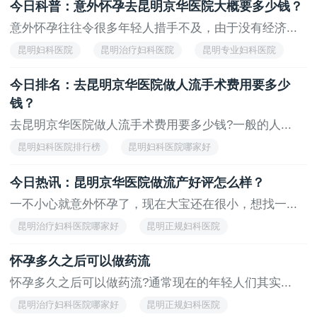
今日科普：意外怀孕去昆明京华医院大概要多少钱？
提醒患者*要及时到正规的医院进行检查与治疗哦，另外
昆明治疗妇科医院哪家好
提醒大家千万不要贪图便宜到不正规的医院进行手术!
意外怀孕往往令很多年轻人措手不及，由于没有经济...
昆明妇科医院
昆明治疗妇科医院
昆明专业妇科医院
上一页
下一页
昆明正规妇科医院
昆明治疗妇科医院哪家好
今日排名：去昆明京华医院做人流手术费用要多少
钱？
去昆明京华医院做人流手术费用要多少钱?一般的人...
昆明妇科医院排行榜
昆明妇科医院哪家好
昆明好的妇科医院
妇科
昆明妇科医院排名
今日热讯：昆明京华医院做流产好评怎么样？
一不小心就意外怀孕了，现在大宝还在很小，想找一...
昆明治疗妇科医院哪家好
昆明正规妇科医院
昆明专业妇科医院
昆明治疗妇科医院
昆明妇科医院
怀孕多久之后可以做药流
怀孕多久之后可以做药流?通常现在的年轻人们其实...
昆明治疗妇科医院哪家好
昆明正规妇科医院