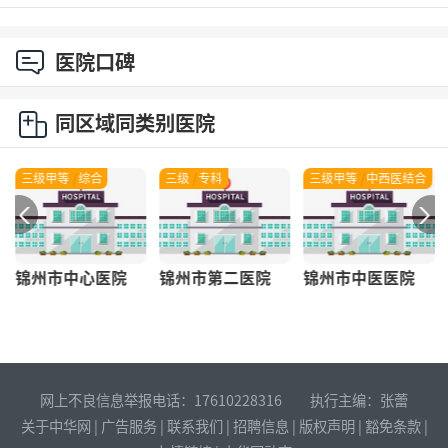
医院口碑
同区域同类别医院
三级甲等
|
综合
三级
|
专科
三级甲等
|
中西医结合
锦州市中心医院
锦州市第二医院
锦州市中医医院
网上不良信息举报电话：17610228316 执行主编：张蕾
关于中华网
|
广告服务
|
联系我们
|
招聘信息
|
版权声明
|
豁免条款
|