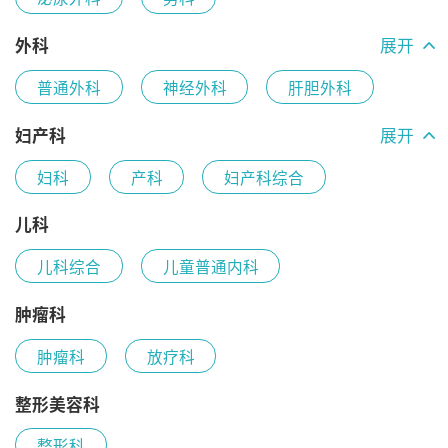
外科
展开
普通外科
神经外科
肝胆外科
甲状腺乳腺外科
心胸外科
妇产科
展开
妇科
产科
妇产科综合
血管外科
疼痛麻醉科
计划生育科
儿科
儿科综合
儿童普通内科
肿瘤科
肿瘤科
放疗科
整形美容科
整形科