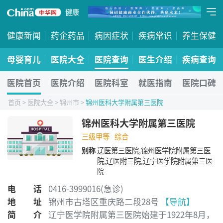
健康
健康新闻
药企药品
病因症状
疾病常识
养生保健
母婴育儿
医院大全
医院查询
医生介绍
疾病查询
医院首页
医院介绍
医院科室
就医指南
医院口碑
首页
>
医院大全
>
锦州市
>
锦州医科大学附属第三医院
锦州医科大学附属第三医院
三级甲等
综合
别称
辽医第三医院,锦州医学院附属第三医
院,辽医附三院,辽宁医学院附属第三医
院
电话
0416-3999016(急诊)
地址
锦州市古塔区重庆路二段28号
【导航】
简介
辽宁医学院附属第三医院始建于1922年8月，