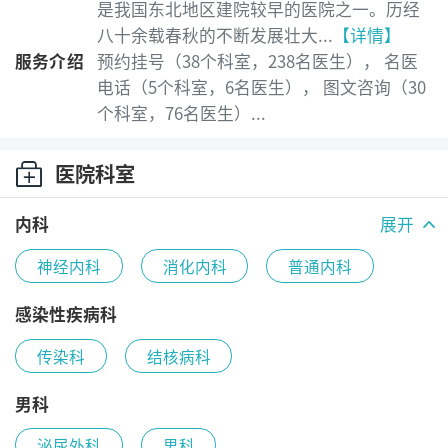
是我国东北地区建院较早的医院之一。历经
八十余载春秋的不断发展壮大...
【详情】
服务介绍
预约挂号（38个科室，238名医生）， 名医
电话（5个科室，6名医生）， 图文咨询（30
个科室，76名医生）...
医院科室
内科
展开
神经内科
消化内科
普通内科
心血管内科
风湿免疫科
肾内科
感染性疾病科
传染科
结核病科
内分泌代谢科
呼吸内科
血液内科
男科
老年病科
泌尿外科
男科