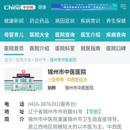
健康
健康新闻
药企药品
病因症状
疾病常识
养生保健
母婴育儿
医院大全
医院查询
医生介绍
疾病查询
医院首页
医院介绍
医院科室
就医指南
医院口碑
首页
>
医院大全
>
锦州市
>
锦州市中医医院
锦州市中医医院
三级甲等
中西医结合
别称
锦州市中医医院
电话
0416-3876391(服务台)
地址
辽宁省锦州市市府路91号
【导航】
简介
锦州市中医院隶属锦州市卫生局直接领导，
是辽西地区规模较大的以中医为主，中西医