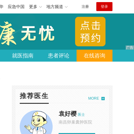
华
应急中国
更多
地方频道
注册
登录
就医指南
患者评论
在线咨询
推荐医生
MORE
袁好樱
医士
南昌卵巢囊肿医院