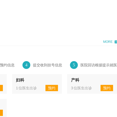
MORE
4
5
预约信息
提交收到挂号信息
医院回访根据提示就医
妇科
产科
约
1
位医生出诊
预约
3
位医生出诊
预约
约