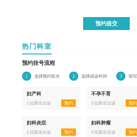
预约提交
热门科室
预约挂号流程
1
2
3
选择预约医生
选择就诊时间
填写
妇产科
不孕不育
1
位医生出诊
预约
2
位医生出诊
预
妇科炎症
妇科肿瘤
1
位医生出诊
预约
3
位医生出诊
预