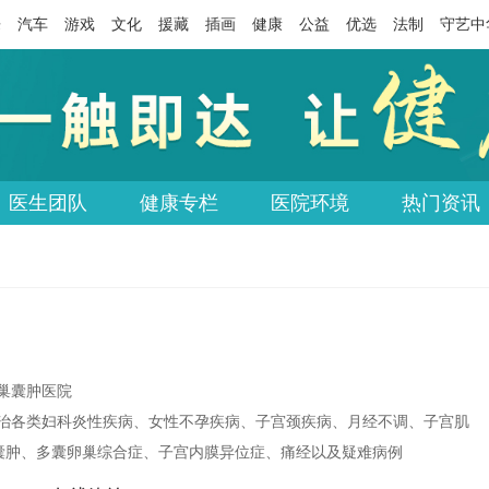
乐
汽车
游戏
文化
援藏
插画
健康
公益
优选
法制
守艺中
医生团队
健康专栏
医院环境
热门资讯
巢囊肿医院
治各类妇科炎性疾病、女性不孕疾病、子宫颈疾病、月经不调、子宫肌
囊肿、多囊卵巢综合症、子宫内膜异位症、痛经以及疑难病例