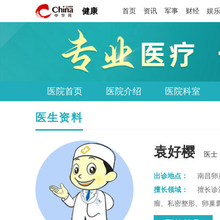
健康
首页
资讯
军事
财经
娱
医院首页
医院介绍
医院科室
医生资料
袁好樱
医士
出诊地点：
南昌卵
擅长领域：
擅长诊
瘤、私密整形、卵巢