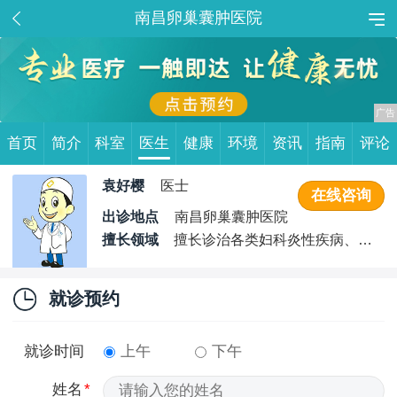
南昌卵巢囊肿医院
首页
简介
科室
医生
健康
环境
资讯
指南
评论
袁好樱
医士
在线咨询
出诊地点
南昌卵巢囊肿医院
擅长领域
擅长诊治各类妇科炎性疾病、女
性不孕疾病、子宫颈疾病、月经不调、子宫肌瘤、私密整
形、卵巢囊肿、多囊卵巢综合症、子宫内膜异位症、痛经以
就诊预约
及疑难病例
就诊时间
上午
下午
姓名