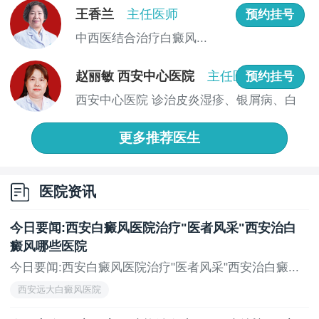
糊，与正常皮肤界限不清晰。不过随着病情的进展，边
王香兰
主任医师
预约挂号
界会逐渐清晰，形成明显的分界线。
中西医结合治疗白癜风...
四、表面状态
赵丽敏 西安中心医院
主任医师
预约挂号
手部初期白癜风白斑的表面较为光滑，没有鳞屑、
西安中心医院 诊治皮炎湿疹、银屑病、白
结痂等异常。触感和正常皮肤相近，一般也不会出现疼
癜风、...
痛、瘙痒等不适感觉。
更多推荐医生
五、分布特征
手部白癜风在初期，常出现在手指、手背、手腕等
医院资讯
部位，可能会呈对称分布。例如，若左手手指出现白
斑，右手手指相同位置也可能出现类似症状。
今日要闻:西安白癜风医院治疗"医者风采"西安治白
六、毛发变化
癜风哪些医院
当白斑出现在有毛发的部位，如手指关节处的毛
今日要闻:西安白癜风医院治疗"医者风采"西安治白癜...
发，随着病情发展，毛发可能会逐渐变白。这是因为毛
西安远大白癜风医院
囊中的黑素细胞同样受到了破坏。