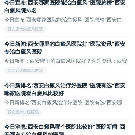
今日宣布:西安哪家医院能治白癜风"医院总榜"西安
排名公开：西安白癜风的治疗医院“就诊推荐”-白癜
白癜风院排名
风刚出现在手上是什么样?西安专业的白癜风医院有：
今日宣布:西安哪家医院能治白癜风"医院总榜"西安白...
1、西安白癜风医院，2、西安白癜风，3、西安正规白癜
风医院，4、西安白癜风专科医院。总之，要是发现手部
西安远大白癜风医院
出现上述类似症状，要及时前往医院，通过专业检查来
今日新闻:西安哪里的白癜风医院好"医院资讯"西安
明确诊断，以便尽早开展治疗。
专治白癜风医院
上一页
下一页
今日新闻：西安哪里的白癜风医院好？医院资讯：西安
专...
西安远大白癜风医院
今日新排名:西安白癜风治疗好医院"医院有选"西安
哪家医院看白癜风比较好
今日新排名:西安白癜风治疗好医院"医院有选"西安哪...
西安远大中医医院
今日消息:西安白癜风哪个医院比较好"医院新闻"西
安哪有专治白癜风的医院