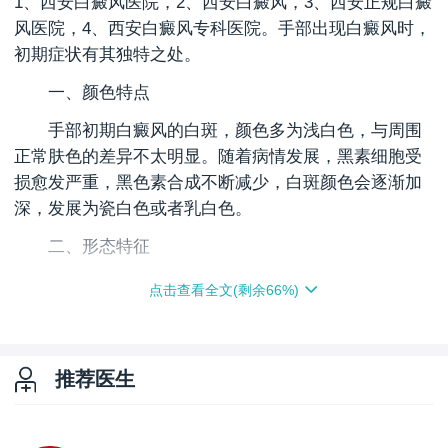
1、西安白癜风医院，2、西安白癜风，3、西安正规白癜
风医院，4、西安白癜风专科医院。手部出现白癜风时，
初期症状有其独特之处。
一、颜色特点
手部初期白癜风的
白斑
，颜色多为浅白色，与周围
正常肤色的差异不太明显。随着病情发展，黑素细胞受
损愈发严重，黑色素合成不断减少，白斑颜色会逐渐加
深，发展为瓷白色或者乳白色。
二、形态特征
其白斑形状不规则，常见圆形、椭圆形，但也有很
点击查看全文(剩余
66
%)
多呈现不规则的模样。大小方面，有的白斑像米粒般微
小，有的则更大些。白斑数量不定，可能单个存在，也
可能多个同时出现。
推荐医生
三、边界状况
在发病初期，手部白癜风白斑的边界通常比较模