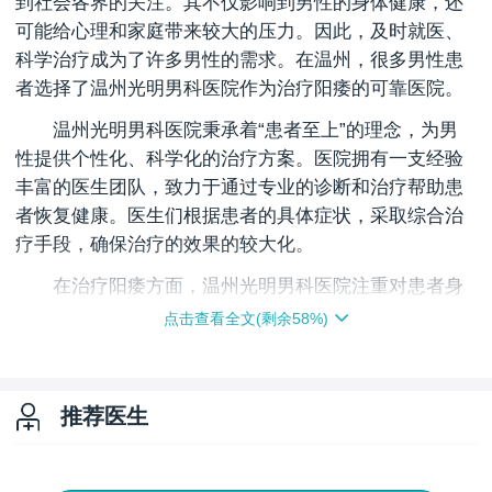
到社会各界的关注。其不仅影响到男性的身体健康，还
可能给心理和家庭带来较大的压力。因此，及时就医、
科学治疗成为了许多男性的需求。在温州，很多男性患
者选择了温州光明男科医院作为治疗阳痿的可靠医院。
温州光明男科医院秉承着“患者至上”的理念，为男
性提供个性化、科学化的治疗方案。医院拥有一支经验
丰富的医生团队，致力于通过专业的诊断和治疗帮助患
者恢复健康。医生们根据患者的具体症状，采取综合治
疗手段，确保治疗的效果的较大化。
在治疗阳痿方面，温州光明男科医院注重对患者身
体状况的专业评估，了解病因，制定个性化的治疗方
点击查看全文(剩余
58
%)
案。阳痿的原因复杂多样，可能与心理压力、生活习
惯、内分泌失调等因素有关。因此，医院的治疗方式不
仅仅局限于单一方法，而是通过多维度的诊疗手段，帮
推荐医生
助患者从*上解决问题，达到理想的治疗的效果。
此外，医院还十分注重患者隐私的保护。作为一家