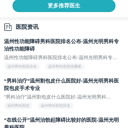
专业的男科医院，温州光明男科医院深知男性在面临这
更多推荐医生
一问题时的敏感性，因此，在就诊过程中，医院为患者
提供了舒服的就诊环境和私密的治疗空间，让患者能够
更加放松，减轻心理负担。
医院资讯
治疗过程中，医生会根据患者的个人情况，针对性
温州性功能障碍男科医院排名公布-温州光明男科专
地制定方案，进行科学的调理和治疗。与此同时，温州
治性功能障碍
光明男科医院倡导健康的生活方式，医生也会为患者提
供相关的健康指导，帮助患者改善生活习惯，从而提高
温州性功能障碍男科医院排名公布-温州光明男科专...
治疗的效果，防止病情的复发。
温州男科医院排名
温州男科医院找哪家
温州光明男科医院在阳痿治疗领域积累了丰富的经
“男科治疗”温州割包皮什么医院好-温州光明男科医
验，凭借专业的治疗团队和科学的治疗方法，赢得了许
院包皮手术专业
多患者的信赖。医院不仅注重治疗的效果，还关注患者
“男科治疗”温州割包皮什么医院好-温州光明男科...
的整体健康，致力于通过综合治疗帮助患者恢复正常的
生活状态。
温州男科医院
温州男科医院排名
上一页
下一页
“在线公开”温州治勃起障碍比较好的医院-温州光明
男科医院