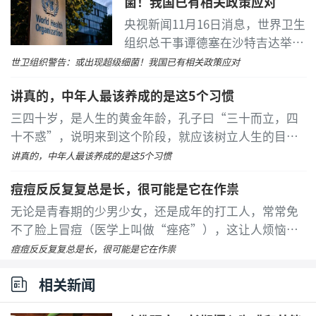
菌！我国已有相关政策应对
央视新闻11月16日消息，世界卫生
组织总干事谭德塞在沙特吉达举行
的第四届全球高级别抗微生物药物
世卫组织警告：或出现超级细菌！我国已有相关政策应对
耐药性部长级会议上表示，抗微生
讲真的，中年人最该养成的是这5个习惯
物药物耐药性正在威胁人类所依赖
的药物治疗效果。
...
[详细]
三四十岁，是人生的黄金年龄，孔子曰“三十而立，四
十不惑”，说明来到这个阶段，就应该树立人生的目
标。
...
[详细]
讲真的，中年人最该养成的是这5个习惯
痘痘反反复复总是长，很可能是它在作祟
无论是青春期的少男少女，还是成年的打工人，常常免
不了脸上冒痘（医学上叫做“痤疮”），这让人烦恼不
已。市场上充斥着各种声称能够快速祛痘的产品，其中
痘痘反反复复总是长，很可能是它在作祟
一个就是痘痘贴。
...
[详细]
相关新闻