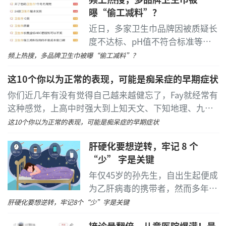
曝“偷工减料”？
近日，多家卫生巾品牌因被质疑长
度不达标、pH值不符合标准等引
发争议，多次登上热搜。据不完全
频上热搜，多品牌卫生巾被曝“偷工减料”？
统计，本周（11月18日至11月21
这10个你以为正常的表现，可能是痴呆症的早期症状
日）以卫生巾为关键词的微博热搜
已超过5个。
...
[详细]
你们近几年有没有觉得自己越来越健忘了，Fay就经常有
这种感觉，上高中时强大到上知天文、下知地理、九门
功课样样能背的记忆力，现在已经大大减退了，有时说
这10个你以为正常的表现，可能是痴呆症的早期症状
了上一句忘了下一句
...
[详细]
肝硬化要想逆转，牢记 8 个
“少” 字是关键
年仅45岁的孙先生，自出生起便成
为乙肝病毒的携带者，然而多年来
他从未进行过复查。因工作需求，
肝硬化要想逆转，牢记8个
“少”
字是关键
他频繁参与各类酒局应酬。直至身
接诊量翻倍、儿童医院爆满！最