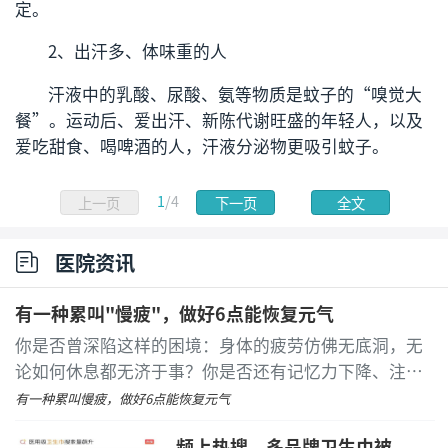
定。
2、出汗多、体味重的人
汗液中的乳酸、尿酸、氨等物质是蚊子的“嗅觉大
餐”。运动后、爱出汗、新陈代谢旺盛的年轻人，以及
爱吃甜食、喝啤酒的人，汗液分泌物更吸引蚊子。
1
/4
上一页
下一页
全文
医院资讯
有一种累叫"慢疲"，做好6点能恢复元气
你是否曾深陷这样的困境：身体的疲劳仿佛无底洞，无
论如何休息都无济于事？你是否还有记忆力下降、注意
力无法集中、肌肉及关节痛、头痛、睡眠差……如果是
有一种累叫慢疲，做好6点能恢复元气
这样
...
[详细]
频上热搜，多品牌卫生巾被