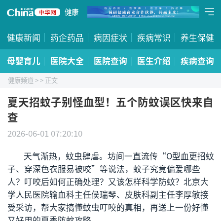
健康
健康新闻
药企药品
病因症状
疾病常识
养生保健
母婴育儿
医院大全
医院查询
医生介绍
疾病查询
健康频道
>
> 正文
夏天招蚊子别怪血型！五个防蚊误区快来自
查
2026-06-01 07:20:10
天气渐热，蚊虫肆虐。坊间一直流传“O型血更招蚊
子、穿深色衣服易被咬”等说法，蚊子究竟偏爱哪些
人？叮咬后如何正确处理？又该怎样科学防蚊？北京大
学人民医院输血科主任侯瑞琴、皮肤科副主任李厚敏接
受采访，帮大家搞懂蚊虫叮咬的真相，再送上一份好懂
又好用的夏季防蚊攻略。