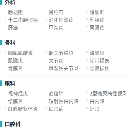
外科
肠梗阻
肾结石
脂肪肝
十二指肠溃疡
消化性溃疡
乳腺癌
肝癌
甲沟炎
胃溃疡
骨科
腘肌肌腱炎
髋关节脱位
滑囊炎
肌腱炎
关节炎
韧带损伤
骨膜炎
风湿性关节炎
脊髓损伤
眼科
视神经炎
麦粒肿
2型糖尿病性视网
结膜炎
辐射性白内障
白内障
虹膜睫状体炎
红眼病
针眼
口腔科