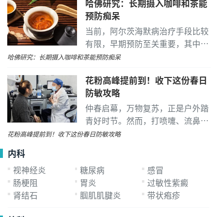
哈佛研究：长期摄入咖啡和茶能
预防痴呆
当前，阿尔茨海默病治疗手段比较
有限，早期预防至关重要，其中饮
食作为可干预的风险指标受到广泛
哈佛研究：长期摄入咖啡和茶能预防痴呆
关注。
花粉高峰提前到！收下这份春日
防敏攻略
仲春启幕，万物复苏，正是户外踏
青好时节。然而，打喷嚏、流鼻
涕、眼睛痒、皮肤红、咳嗽喘不上
花粉高峰提前到！收下这份春日防敏攻略
气......没错，恼人的春季花粉过敏
内科
期也随之而来了。
视神经炎
糖尿病
感冒
肠梗阻
胃炎
过敏性紫癜
肾结石
腘肌肌腱炎
带状疱疹