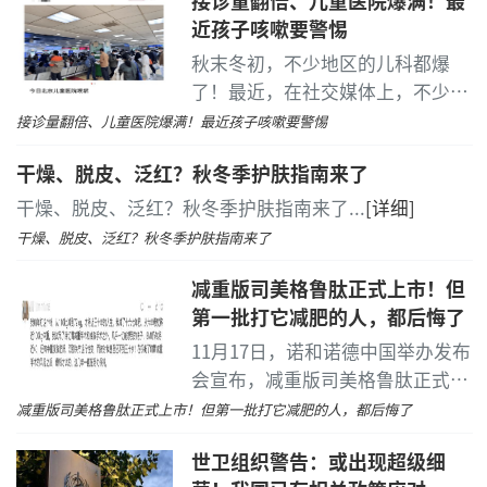
体被严重的腹痛、腹胀与腹泻所困
近孩子咳嗽要警惕
扰，才前往医院接受全面检查。
...
[详细]
秋末冬初，不少地区的儿科都爆
了！最近，在社交媒体上，不少家
长发帖表示，当地一些医院的儿童
接诊量翻倍、儿童医院爆满！最近孩子咳嗽要警惕
院区“人山人海”，挤满了输液的
干燥、脱皮、泛红？秋冬季护肤指南来了
孩子。
...
[详细]
干燥、脱皮、泛红？秋冬季护肤指南来了
...
[详细]
干燥、脱皮、泛红？秋冬季护肤指南来了
减重版司美格鲁肽正式上市！但
第一批打它减肥的人，都后悔了
11月17日，诺和诺德中国举办发布
会宣布，减重版司美格鲁肽正式在
国内上市。
...
[详细]
减重版司美格鲁肽正式上市！但第一批打它减肥的人，都后悔了
世卫组织警告：或出现超级细