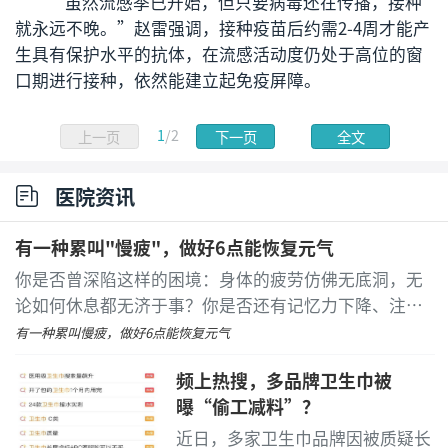
“虽然流感季已开始，但只要病毒还在传播，接种
就永远不晚。”赵雷强调，接种疫苗后约需2-4周才能产
生具有保护水平的抗体，在流感活动度仍处于高位的窗
口期进行接种，依然能建立起免疫屏障。
1
/2
上一页
下一页
全文
医院资讯
有一种累叫"慢疲"，做好6点能恢复元气
你是否曾深陷这样的困境：身体的疲劳仿佛无底洞，无
论如何休息都无济于事？你是否还有记忆力下降、注意
力无法集中、肌肉及关节痛、头痛、睡眠差……如果是
有一种累叫慢疲，做好6点能恢复元气
这样
...
[详细]
频上热搜，多品牌卫生巾被
曝“偷工减料”？
近日，多家卫生巾品牌因被质疑长