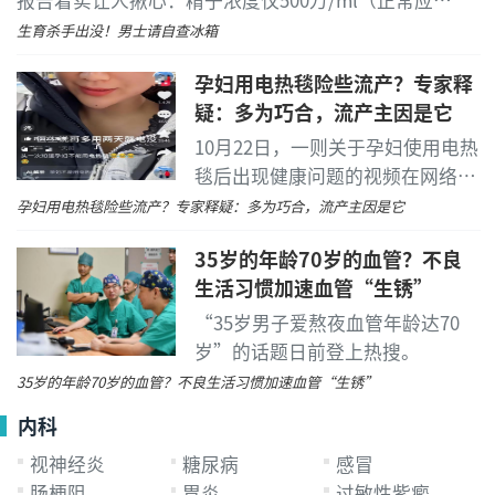
报告着实让人揪心：精子浓度仅500万/ml（正常应
≥1500万），活力20%（正常需≥40%）。
生育杀手出没！男士请自查冰箱
孕妇用电热毯险些流产？专家释
疑：多为巧合，流产主因是它
10月22日，一则关于孕妇使用电热
毯后出现健康问题的视频在网络上
引发关注。
孕妇用电热毯险些流产？专家释疑：多为巧合，流产主因是它
35岁的年龄70岁的血管？不良
生活习惯加速血管“生锈”
“35岁男子爱熬夜血管年龄达70
岁”的话题日前登上热搜。
35岁的年龄70岁的血管？不良生活习惯加速血管“生锈”
内科
视神经炎
糖尿病
感冒
肠梗阻
胃炎
过敏性紫癜