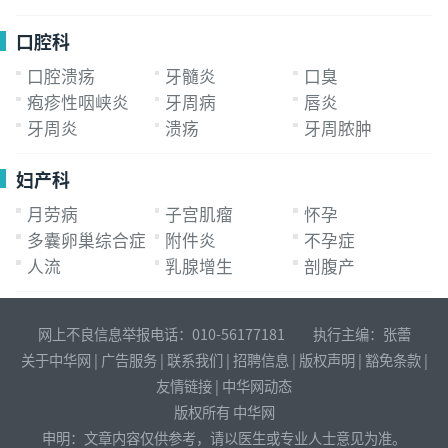
口腔科
口腔溃疡
牙髓炎
口臭
疱疹性咽峡炎
牙周病
唇炎
牙周炎
溃疡
牙周脓肿
妇产科
月劳病
子宫肌瘤
怀孕
多囊卵巢综合症
附件炎
不孕症
人流
乳腺增生
剖腹产
网上不良信息举报电话：010-56177181 执行主编：张蕾
关于中华网
|
广告服务
|
联系我们
|
招聘信息
|
版权声明
|
豁免条款
|
友情链接
|
中华网动态
版权所有 中华网
申明：文章内容仅供参考，请以医生或专业人士意见为准。