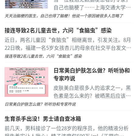
自己也脑梗了……上海交通大学附
属第九人民医院神经外科主任医师
天天治脑梗的医生，自己也得了脑梗！他说一个原因被很多人忽略了
李轶，最近在视频中分享：“今年
接连导致2名儿童去世，六问“食脑虫”感染
我45岁，最近我也脑梗了。
近日，两名儿童因“食脑虫”相继离世，引发关注。8月
22日晚，福建一名5岁女孩杏儿的母亲在社交平台发文表
示，孩子在抢救60天后离世。
接连导致2名儿童去世，六问“食脑虫”感染
日常美白护肤怎么做？听听协和
专家咋说
皮肤美白是很多人的追求之一，黑
色素是怎么来的？被晒黑后应该怎
么办？护肤网红公式“早C晚
日常美白护肤怎么做？听听协和专家咋说
A”到底是什么？美白化妆品又该
生育杀手出没！男士请自查冰箱
怎么选？听听协和专家怎么说。
前几天，男科接诊了一位28岁的程序员，他的精液分析