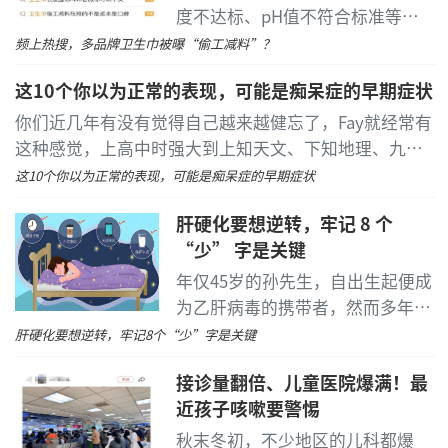
度不达标、pH值不符合标准等引
发争议，多次登上热搜。据不完全
频上热搜，多品牌卫生巾被曝“偷工减料”？
统计，本周（11月18日至11月21
这10个你以为正常的表现，可能是痴呆症的早期症状
日）以卫生巾为关键词的微博热搜
已超过5个。
...
[详细]
你们近几年有没有觉得自己越来越健忘了，Fay就经常有
这种感觉，上高中时强大到上知天文、下知地理、九门
功课样样能背的记忆力，现在已经大大减退了，有时说
这10个你以为正常的表现，可能是痴呆症的早期症状
了上一句忘了下一句
...
[详细]
肝硬化要想逆转，牢记 8 个
“少” 字是关键
年仅45岁的孙先生，自出生起便成
为乙肝病毒的携带者，然而多年来
他从未进行过复查。因工作需求，
肝硬化要想逆转，牢记8个
“少”
字是关键
他频繁参与各类酒局应酬。直至身
接诊量翻倍、儿童医院爆满！最
体被严重的腹痛、腹胀与腹泻所困
近孩子咳嗽要警惕
扰，才前往医院接受全面检查。
...
[详细]
秋末冬初，不少地区的儿科都爆