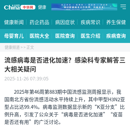
健康
健康新闻
药企药品
病因症状
疾病常识
养生保健
母婴育儿
医院大全
医院查询
医生介绍
疾病查询
健康频道
>
> 正文
流感病毒是否进化加速？感染科专家解答三
大相关疑问
2025-11-26 07:39:05
2025年第46周第883期中国流感监测周报显示，我
国南北方省份流感活动水平持续上升，其中甲型H3N2亚
型占比达99.4%。病毒监测数据显示新的“K亚分支”比
例升高，引发了公众关于“病毒是否进化加速”“疫苗
是否还有用”的广泛讨论。