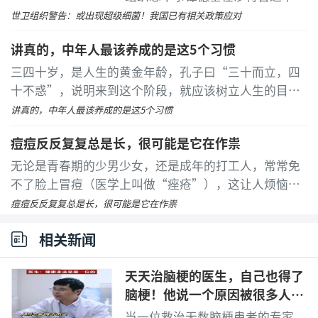
的第四届全球高级别抗微生物药物
世卫组织警告：或出现超级细菌！我国已有相关政策应对
耐药性部长级会议上表示，抗微生
讲真的，中年人最该养成的是这5个习惯
物药物耐药性正在威胁人类所依赖
的药物治疗效果。
...
[详细]
三四十岁，是人生的黄金年龄，孔子曰“三十而立，四
十不惑”，说明来到这个阶段，就应该树立人生的目
标。
...
[详细]
讲真的，中年人最该养成的是这5个习惯
痘痘反反复复总是长，很可能是它在作祟
无论是青春期的少男少女，还是成年的打工人，常常免
不了脸上冒痘（医学上叫做“痤疮”），这让人烦恼不
已。市场上充斥着各种声称能够快速祛痘的产品，其中
痘痘反反复复总是长，很可能是它在作祟
一个就是痘痘贴。
...
[详细]
相关新闻
天天治脑梗的医生，自己也得了
脑梗！他说一个原因被很多人忽
略了
当一位救治无数脑梗患者的专家，