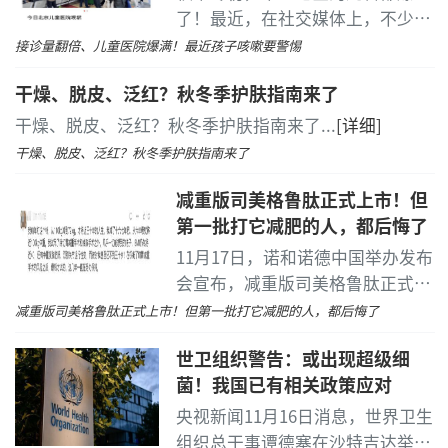
了！最近，在社交媒体上，不少家
长发帖表示，当地一些医院的儿童
接诊量翻倍、儿童医院爆满！最近孩子咳嗽要警惕
院区“人山人海”，挤满了输液的
干燥、脱皮、泛红？秋冬季护肤指南来了
孩子。
...
[详细]
干燥、脱皮、泛红？秋冬季护肤指南来了
...
[详细]
干燥、脱皮、泛红？秋冬季护肤指南来了
减重版司美格鲁肽正式上市！但
第一批打它减肥的人，都后悔了
11月17日，诺和诺德中国举办发布
会宣布，减重版司美格鲁肽正式在
国内上市。
...
[详细]
减重版司美格鲁肽正式上市！但第一批打它减肥的人，都后悔了
世卫组织警告：或出现超级细
菌！我国已有相关政策应对
央视新闻11月16日消息，世界卫生
组织总干事谭德塞在沙特吉达举行