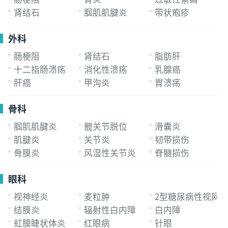
肾结石
腘肌肌腱炎
带状疱疹
外科
肠梗阻
肾结石
脂肪肝
十二指肠溃疡
消化性溃疡
乳腺癌
肝癌
甲沟炎
胃溃疡
骨科
腘肌肌腱炎
髋关节脱位
滑囊炎
肌腱炎
关节炎
韧带损伤
骨膜炎
风湿性关节炎
脊髓损伤
眼科
视神经炎
麦粒肿
2型糖尿病性视网
结膜炎
辐射性白内障
白内障
虹膜睫状体炎
红眼病
针眼