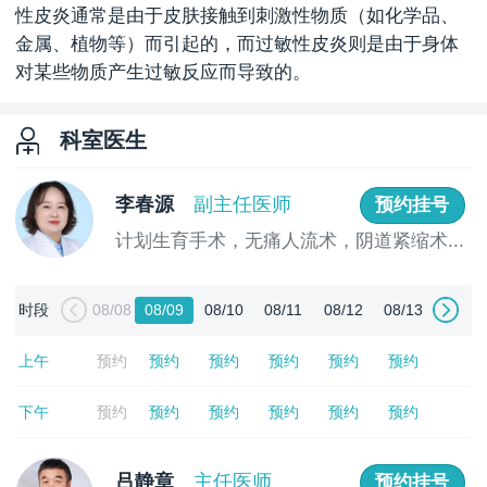
性皮炎通常是由于皮肤接触到刺激性物质（如化学品、
金属、植物等）而引起的，而过敏性皮炎则是由于身体
对某些物质产生过敏反应而导致的。
科室医生
李春源
副主任医师
预约挂号
计划生育手术，无痛人流术，阴道紧缩术...
[详情]
时段
08/08
08/09
08/10
08/11
08/12
08/13
上午
预约
预约
预约
预约
预约
预约
下午
预约
预约
预约
预约
预约
预约
吕静章
主任医师
预约挂号