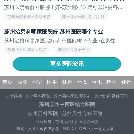
苏州医院看前列腺哪里好-苏州哪些医院可以治男科...
苏州医院看前列腺哪里好
苏州哪些医院可以治男科
苏州治男科哪家医院好-苏州医院哪个专业
苏州治男科哪家医院好-苏州医院哪个专业?在男性...
苏州治男科哪家医院好
苏州医院哪个专业
更多医院资讯
首页
简介
科室
医生
健康
环境
资讯
指南
评论
友情链接
苏州男科医院
苏州男科医院哪家好
苏州好的男科医院
苏州男科医院排名
苏州男科医院有哪些
苏州正规男科医院
苏
苏州吴州中西医结合医院
州男科医院有哪些
苏州治疗男科哪个医院好
苏州男科医院哪家
苏州男科医院
苏州男性专科医院
好一点
苏州好的男科医院
苏州男科医院排名
苏州正规男科医院
版权所有：苏州吴州中西医结合医院
苏州男科医院哪家好
苏州治疗男科好的医院
苏州看男科专科医
院排名
申明：文章内容仅供参考，请以医生或专业人士意见为准。