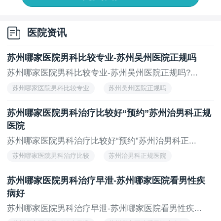
供相关的健康指导，帮助他们养成良好的生活习惯，减
少疾病的发生概率。医院倡导乐观健康的生活方式，提
倡预防为主，帮助男性朋友们远离疾病困扰。
医院资讯
苏州治男科哪家医院好-苏州医院哪个专业?选择苏
苏州哪家医院男科比较专业-苏州吴州医院正规吗
州吴州医院男科，无论是在专业还是在患者关怀方面，
都能获得很好的。对于那些有问题的男性来说，这里无
苏州哪家医院男科比较专业-苏州吴州医院正规吗?...
疑是一个值得信赖的选择。医院的医生团队、水平和人
苏州哪家医院男科比较专业
苏州吴州医院正规吗
性化服务都让患者可以更加安心地接受，并为自己的健
康带来更多的。
苏州哪家医院男科治疗比较好“预约”苏州治男科正规
医院
上一页
无
苏州哪家医院男科治疗比较好“预约”苏州治男科正...
苏州哪家医院男科治疗比较
苏州治男科正规医院
苏州哪家医院男科治疗早泄-苏州哪家医院看男性疾
病好
苏州哪家医院男科治疗早泄-苏州哪家医院看男性疾...