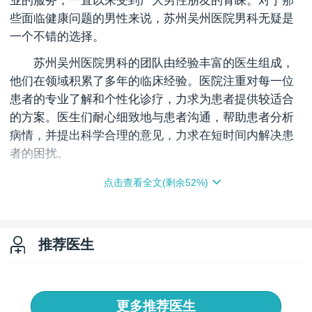
业的服务，一直以来受到广大男性朋友的青睐。对于那
些面临健康问题的男性来说，苏州吴州医院男科无疑是
一个不错的选择。
苏州吴州医院男科的团队由经验丰富的医生组成，
他们在领域积累了多年的临床经验。医院注重对每一位
患者的专业了解和个性化诊疗，力求为患者提供较适合
的方案。医生们耐心细致地与患者沟通，帮助患者分析
病情，并提出科学合理的意见，力求在短时间内解决患
者的困扰。
医院注重诊疗过程中的隐私保护，力求为每位患者
点击查看全文(剩余
52
%)
提供一个靠谱、舒服的环境。患者在就诊时，能够感受
到医护人员的尊重与关心，医院的整体氛围也充满了温
暖与关怀。这种人性化的服务不仅帮助患者放松心情，
推荐医生
还提高了的效果。
苏州吴州医院男科注重患者的专业恢复，不仅仅关
注病情的，还注重健康的管理和预防。医院会为患者提
更多推荐医生