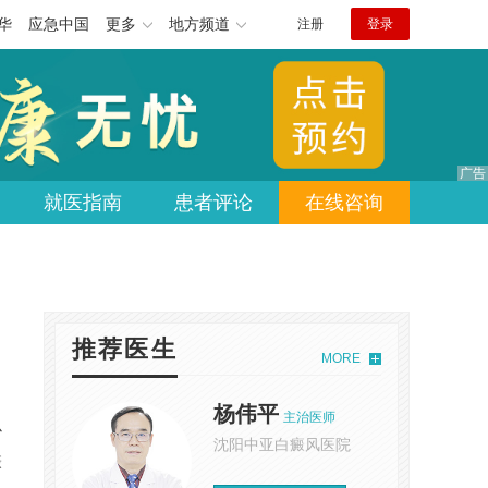
华
应急中国
更多
地方频道
注册
登录
就医指南
患者评论
在线咨询
推荐医生
MORE
杨伟平
主治医师
心
沈阳中亚白癜风医院
癜