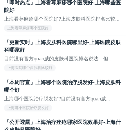
「即时热点」上海看荨麻疹哪个医院好-上海哪些医
上海交通大学医学院附属新华医院杨浦院区皮肤科
院好
在儿童皮肤病及过敏xing皮肤病领域you势xian著，针对
上海看荨麻疹哪个医院好?上海皮肤科医院排名比较...
婴幼儿湿疹、特应xing皮炎等设立专病门诊，提供从诊
上海看荨麻疹哪个医院好
断到长期管理的全流程服务。科室还开展儿童血管瘤、
色素xing疾病的激光治疗，并注重患者教育，帮助家庭
「更新实时」上海皮肤科医院哪里好-上海医院皮肤
科学护理患儿皮肤。
科哪家好
上一页
无
目前没有官方quan威的皮肤科医院排名说法，但...
上海医院哪个皮肤科比较好
「本周官宣」上海哪个医院治疗脱发好-上海皮肤科
哪个好
上海哪个医院治疗脱发好?目前没有官方quan威...
上海哪个医院治疗脱发好
「公开透露」上海治疗痤疮哪家医院效果好-上海什
么皮肤科医院好