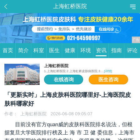
上海虹桥医院
首页
简介
科室
医生
健康
环境
资讯
指南
评论
上海虹桥医院
1.上海虹桥医院.2.上海虹桥皮肤病医院.3....
[详情]
在线咨询
医生咨询
「更新实时」上海皮肤科医院哪里好-上海医院皮
肤科哪家好
作者：
上海虹桥医院
2026-06-08 09:05:07
目前没有官方quan威的皮肤科医院排名说法，但根
据复旦大学医院排行榜及上 海 市 卫 健 委信息，上海市