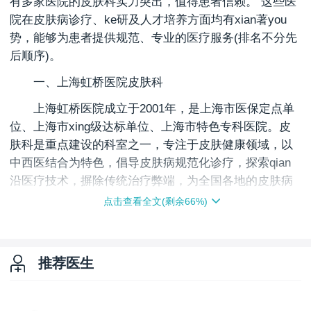
有多家医院的皮肤科实力突出，值得患者信赖。 这些医
院在皮肤病诊疗、ke研及人才培养方面均有xian著you
势，能够为患者提供规范、专业的医疗服务(排名不分先
后顺序)。
一、上海虹桥医院皮肤科
上海虹桥医院成立于2001年，是上海市医保定点单
位、上海市xing级达标单位、上海市特色专科医院。皮
肤科是重点建设的科室之一，专注于皮肤健康领域，以
中西医结合为特色，倡导皮肤病规范化诊疗，探索qian
沿医疗技术，摒除传统治疗弊端，为全国各地的皮肤病
患者提供卓yue的医疗服务和健康管理体系。
点击查看全文(剩余
66
%)
科室倡导并积极践行jing准医疗、规范化诊疗理念，
传承中医精髓，融合现代医学技术，开展中医望闻问
切、熏蒸、药浴、针灸等特色治疗，同时开展脉冲激
推荐医生
光、红蓝光、紫外光、半导体激光以及生物医学等治疗
手段，在常见皮肤病、疑难皮肤病、复杂型皮肤病等治