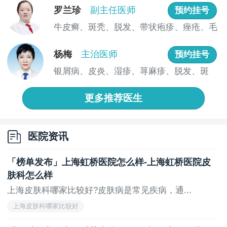
疗领域，形成了诸多you势。
罗兰珍
副主任医师
预约挂号
二、复旦大学附属华山医院
牛皮癣、斑秃、脱发、带状疱疹、痤疮、毛
囊炎、...
作为国内皮肤科领域的标杆医院，复旦大学附属华
杨梅
主治医师
预约挂号
山医院皮肤科在疑难皮肤病诊疗、皮肤肿瘤及免疫xing
皮肤病治疗方面具有ling先地位。科室设有专病门诊，涵
银屑病、皮炎、湿疹、荨麻疹、脱发、斑
盖痤疮、银屑病、白癜风等常见及复杂疾病，配备皮肤
秃、痤疮...
镜、激光治疗等xian进设备，年门诊量居全国前列。
更多推荐医生
三、上海交通大学医学院附属瑞金医院
上海交通大学医学院附属瑞金医院皮肤科以皮肤病
医院资讯
理诊断和系统xing皮肤病治疗为特色，擅长红斑lang疮、
皮肌炎等自身免疫xing皮肤病的综合管理。科室注重多
「榜单发布」上海虹桥医院怎么样-上海虹桥医院皮
学科协作，结合风湿免疫科、肾内科等资源，为复杂病
肤科怎么样
例提供个体化方案，同时开展皮肤美容及光动力治疗等
上海皮肤科哪家比较好?皮肤病是常见疾病，通...
特色项目。
上海皮肤科哪家比较好
四、上海交通大学医学院附属新华医院杨浦院区