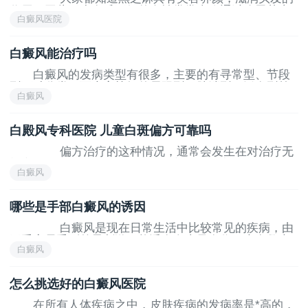
作用，因此不少发质不好的女性常常喜欢通过吃黑芝麻
白癜风医院
来养护头发，但是黑芝麻其实除了能够养发之外，对于
白癜风的作用也是不小的，那吃黑芝麻能治白癜风吗？
为了避免白癜风病情持续恶化
白癜风能治疗吗
白癜风的发病类型有很多，主要的有寻常型、节段
型两种分类，而大家熟知的局限型、肢端型、泛发型等
白癜风
等都归类为寻常型的，所以寻常型白癜风的治疗也是不
简单的，它比节段型白癜风要难治的多
白殿风专科医院 儿童白斑偏方可靠吗
偏方治疗的这种情况，通常会发生在对治疗无
望之人的身上，他们觉得此时此刻只有偏方才能拯救他
白癜风
们，在加上疾病本身的治疗难度太大，所以就有更多的
人选择使用偏方了，而这种行为常常发生在年龄比较大
的人身上
哪些是手部白癜风的诱因
白癜风是现在日常生活中比较常见的疾病，由
于受容易受到外界刺激可能诱发白癜风发作。大多数患
白癜风
者朋友都想了解白癜风症状和怎么治疗手部白癜风。白
癜风医院*提醒想了解手部白癜风的治疗，就要先了解手
部白癜风的诱因
怎么挑选好的白癜风医院
在所有人体疾病之中，皮肤疾病的发病率是*高的，