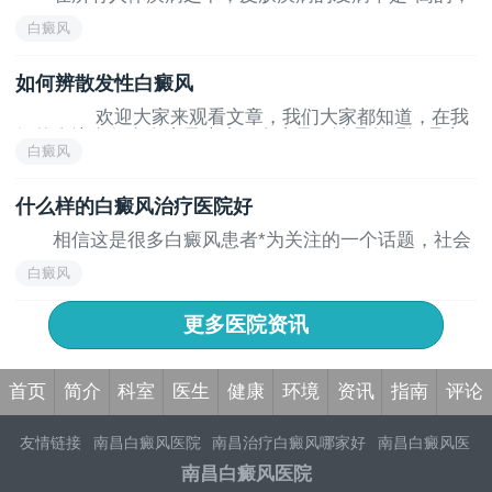
而白癜风就是皮肤疾病当中比较典型的一种
白癜风
如何辨散发性白癜风
欢迎大家来观看文章，我们大家都知道，在我
们的身边有很多白癜风患者，白癜风不论是外观还是心
白癜风
理上对人的打击非常的大，今天小编就和大家随白癜风
医院的*一起来了解一下白癜风的知识
什么样的白癜风治疗医院好
相信这是很多白癜风患者*为关注的一个话题，社会
上白癜风醫院众多，但是龙蛇混杂，各个醫院之间的实
白癜风
际水平参差不齐，患者缺乏有效的辨识手段，很难判断
醫院的真实水平，下面让我们一起来了解一下吧！
首先要看醫生的专业水平
更多医院资讯
首页
简介
科室
医生
健康
环境
资讯
指南
评论
友情链接
南昌白癜风医院
南昌治疗白癜风哪家好
南昌白癜风医
院哪家好
南昌白癜风专科医院
南昌白癜风医院好不好
南昌白癜
南昌白癜风医院
风医院怎么样
南昌白癜风医院排名
南昌治疗白癜风的医院
南昌