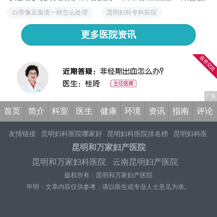
处...
白带像豆腐渣一样怎么处理
昆明妇科专科医院
昆明妇科专科医院排行榜
更多医院资讯
首页
简介
科室
医生
健康
环境
资讯
指南
评论
友情链接
昆明妇科医院哪家好
昆明妇科医院排名榜
昆明妇科医
院哪家好
昆明妇产科哪个医院专业
昆明妇科医院
昆明看妇科比
昆明和万家妇产医院
较好的医院
昆明妇科医院排名榜
昆明正规人流医院
昆明妇科医
昆明和万家妇科医院
云南昆明妇产医院
院排行榜
昆明人流治疗医院哪家好
昆明做无痛人流好的医院
昆
版权所有：昆明和万家妇产医院
明人流医院排名前十
昆明正规妇科医院是哪家
昆明选择妇科治
疗哪家医院好
昆明和万家妇产医院好不好
申明：文章内容仅供参考，请以医生或专业人士意见为准。