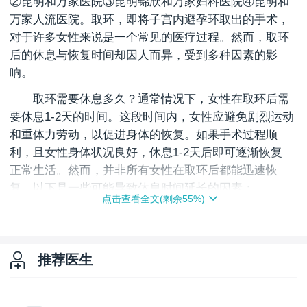
②昆明和万家医院③昆明锦欣和万家妇科医院④昆明和
万家人流医院。取环，即将子宫内避孕环取出的手术，
对于许多女性来说是一个常见的医疗过程。然而，取环
后的休息与恢复时间却因人而异，受到多种因素的影
响。
取环需要休息多久？通常情况下，女性在取环后需
要休息1-2天的时间。这段时间内，女性应避免剧烈运动
和重体力劳动，以促进身体的恢复。如果手术过程顺
利，且女性身体状况良好，休息1-2天后即可逐渐恢复
正常生活。
然而，并非所有女性在取环后都能迅速恢
复。以下是一些可能导致休息时间延长的因素：
点击查看全文(剩余
55
%)
如果避孕环嵌顿、绝经后子宫萎缩导致取环困难，
或者术中出血较多，那么手术对身体的刺激会更大，需
要更长的恢复时间。
体质较弱的女性在取环后可能需要
推荐医生
更长时间的休息来恢复体力。
部分女性在取环后会出现
腹痛、出血等症状，如果症状严重或持续时间较长，也
需要适当延长休息时间。