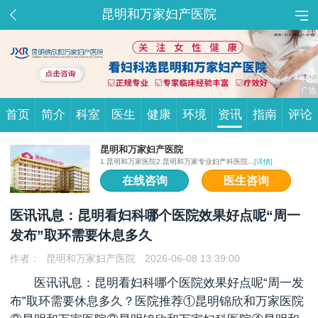
昆明和万家妇产医院
首页
简介
科室
医生
健康
环境
资讯
指南
评论
昆明和万家妇产医院
1.昆明和万家医院2.昆明和万家专业妇产科医院...
[详情]
在线咨询
医生咨询
医讯讯息：昆明看妇科哪个医院效果好点呢“周一
发布”取环需要休息多久
作者：
昆明和万家妇产医院
2026-06-08 13:39:00
医讯讯息：昆明看妇科哪个医院效果好点呢“周一发
布”
取环需要休息多久
？医院推荐①昆明锦欣和万家医院