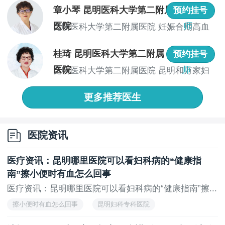
章小琴 昆明医科大学第二附属
主任医
预约挂号
取环需要休息多久？取环后的休息时间因个体差异
医院
师
昆明医科大学第二附属医院 妊娠合期高血
而异，但通常建议休息1-3天。在休息期间，女性应避免
压、糖...
过度劳累和剧烈运动，保持充足的休息并注意个人卫
桂琦 昆明医科大学第二附属
主任医
预约挂号
生。如果手术难度较大或术后反应严重，则需要适当延
长休息时间。同时，女性在取环后还应密切关注身体状
医院
师
昆明医科大学第二附属医院 昆明和万家妇
况并遵从医嘱进行护理以促进身体的尽快恢复。昆明锦
产专家...
欣和万家医院是一家以妇科相关为主的妇科专科医院，
更多推荐医生
在妇科炎症等方面都有较为不错的治疗经验，目前医院
的妇科团队都是省内外专业妇科主任，若是需要挂号
的，医院提供线上挂号服务，提供下信息到院即可直接
医院资讯
治疗!
医疗资讯：昆明哪里医院可以看妇科病的“健康指
上一页
无
南”擦小便时有血怎么回事
医疗资讯：昆明哪里医院可以看妇科病的“健康指南”擦...
擦小便时有血怎么回事
昆明妇科专科医院
昆明妇科专科医院排行榜